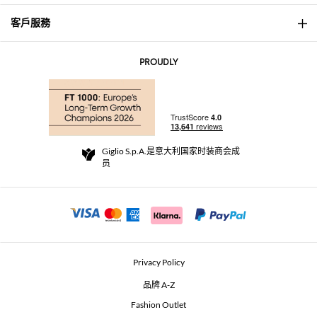
客戶服務
About
联系我们
AI Disclaimer
PROUDLY
常见问题
订单
实体精品店
支付
配送政策
Community Store
退货与退款
Giglio S.p.A.是意大利国家时装商会成
销售条款与条件
员
For a safe shopping experience
加盟计划
Security Communication
Investors
Beauty Seekers VIP Club
Privacy Policy
GIGLIO Token
品牌 A-Z
Fashion Outlet