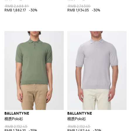
RMB 2,688.81
RMB 2,763.00
RMB 1,882.17
-30%
RMB 1,934.05
-30%
BALLANTYNE
BALLANTYNE
棉质Polo衫
棉质Polo衫
RMB 2,132.43
RMB 2,132.43
RMB 1,386.10
-35%
RMB 1,492.66
-30%