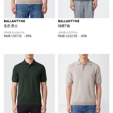
BALLANTYNE
BALLANTYNE
毛衣 男士
纯棉T恤
RMB 2,456.96
RMB 2,317.94
RMB 1,597.12
-35%
RMB 1,622.55
-30%