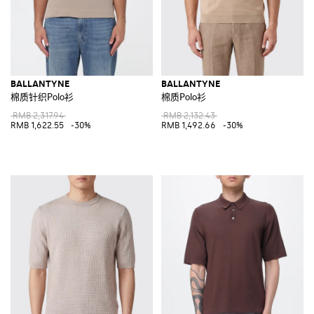
BALLANTYNE
BALLANTYNE
棉质针织Polo衫
棉质Polo衫
RMB 2,317.94
RMB 2,132.43
RMB 1,622.55
-30%
RMB 1,492.66
-30%