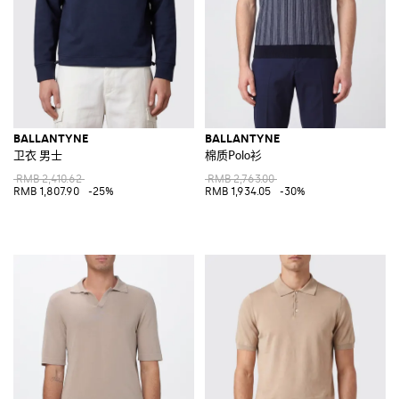
BALLANTYNE
BALLANTYNE
卫衣 男士
棉质Polo衫
RMB 2,410.62
RMB 2,763.00
RMB 1,807.90
-25%
RMB 1,934.05
-30%