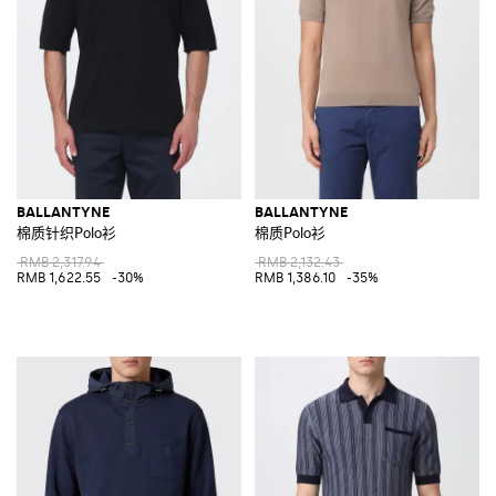
BALLANTYNE
BALLANTYNE
棉质针织Polo衫
棉质Polo衫
RMB 2,317.94
RMB 2,132.43
RMB 1,622.55
-30%
RMB 1,386.10
-35%