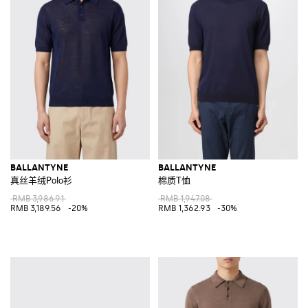
BALLANTYNE
BALLANTYNE
真丝羊绒Polo衫
棉质T恤
RMB 3,986.91
RMB 1,947.08
RMB 3,189.56
-20%
RMB 1,362.93
-30%