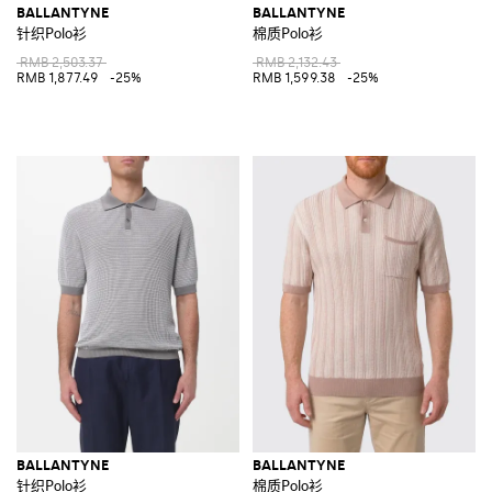
BALLANTYNE
BALLANTYNE
针织Polo衫
棉质Polo衫
RMB 2,503.37
RMB 2,132.43
RMB 1,877.49
-25%
RMB 1,599.38
-25%
BALLANTYNE
BALLANTYNE
针织Polo衫
棉质Polo衫