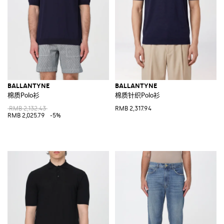
BALLANTYNE
BALLANTYNE
棉质Polo衫
棉质针织Polo衫
RMB 2,132.43
RMB 2,317.94
RMB 2,025.79
-5%