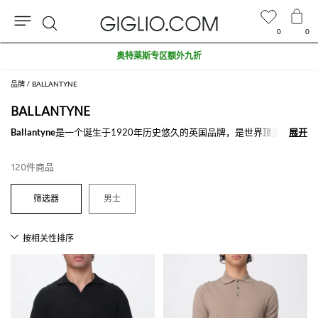
0
0
搜
奥特莱斯专区额外九折
索
品牌
BALLANTYNE
BALLANTYNE
Ballantyne
是一个诞生于1920年历史悠久的英国品牌，是世界顶尖羊绒
展开
展开
品牌之一。该品牌最大的特色就在于它的羊绒衫以及非常有名的菱形图
案。2015年由创意总监Fabio Gatto收购。Ballantyne在毛衣系列提供传
120件商品
统和创新的经典和永恒风格的完美结合。
更多款式请在Giglio.com上购买，不要忘记购物满500欧，我们为您免费
男士
配送。