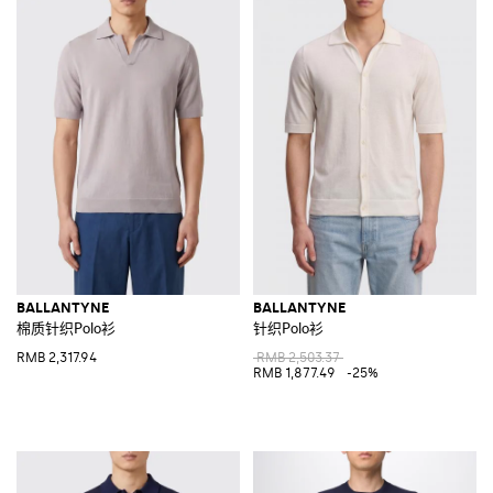
BALLANTYNE
BALLANTYNE
棉质针织Polo衫
针织Polo衫
RMB 2,317.94
RMB 2,503.37
RMB 1,877.49
-25%