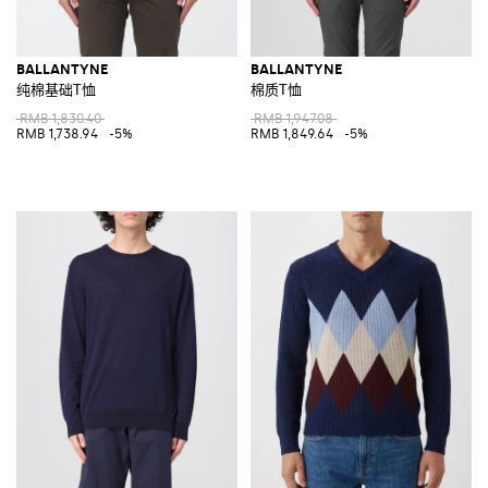
BALLANTYNE
BALLANTYNE
纯棉基础T恤
棉质T恤
RMB 1,830.40
RMB 1,947.08
RMB 1,738.94
-5%
RMB 1,849.64
-5%