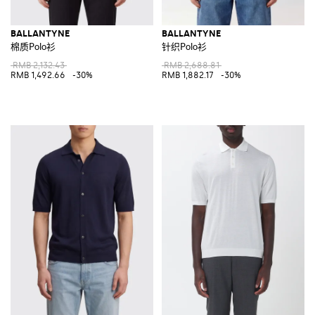
BALLANTYNE
BALLANTYNE
棉质Polo衫
针织Polo衫
RMB 2,132.43
RMB 2,688.81
RMB 1,492.66
-30%
RMB 1,882.17
-30%