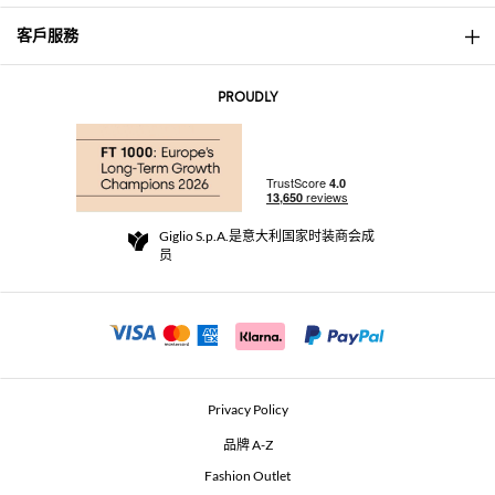
客戶服務
About
联系我们
AI Disclaimer
PROUDLY
常见问题
订单
实体精品店
支付
配送政策
Community Store
退货与退款
Giglio S.p.A.是意大利国家时装商会成
销售条款与条件
员
For a safe shopping experience
加盟计划
Security Communication
Investors
Beauty Seekers VIP Club
Privacy Policy
GIGLIO Token
品牌 A-Z
Fashion Outlet