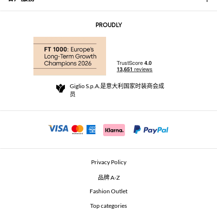
联系我们
AI Disclaimer
PROUDLY
常见问题
订单
实体精品店
支付
配送政策
Community Store
退货与退款
Giglio S.p.A.是意大利国家时装商会成
销售条款与条件
员
For a safe shopping experience
加盟计划
Security Communication
Investors
Beauty Seekers VIP Club
Privacy Policy
GIGLIO Token
品牌 A-Z
Fashion Outlet
GIGLIO.COM x Vestiaire Collective
Top categories