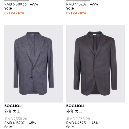
RMB 12,380.71
RMB 7,558.20
RMB 6,809.36
-45%
RMB 4,157.07
-45%
BOGLIOLI
BOGLIOLI
外套 男士
外套 男士
RMB 7,558.20
RMB 8,068.28
RMB 4,157.07
-45%
RMB 4,437.51
-45%