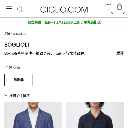
0
0
搜
包含关税，且RMB 2,731.03以上的订单免费配送
索
品牌
BOGLIOLI
BOGLIOLI
Boglioli
系列专注于精致男装，以品味与优雅致胜。
展开
展开
Boglioli男装诞生于米兰，从一个简单的裁缝店起家，如今成为男装品牌的
一个重要标志。
44件商品
该品牌的产品主要有不同款式，尤其是
Boglioli夹克
和
Boglioli套装
，作为
卓越的意大利制造产品是最令人渴望且为之喝彩的单品。
探索
Boglioli男装
在线，特快配送，安全支付就在Giglio.com。