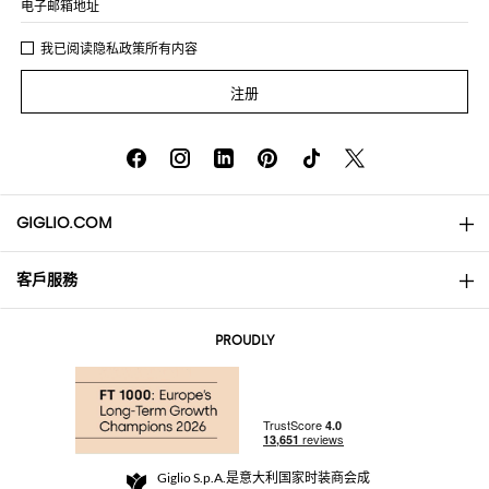
电子邮箱地址
我已阅读
隐私政策
所有内容
注册
GIGLIO.COM
客戶服務
About
联系我们
AI Disclaimer
PROUDLY
常见问题
订单
实体精品店
支付
配送政策
Community Store
退货与退款
Giglio S.p.A.是意大利国家时装商会成
销售条款与条件