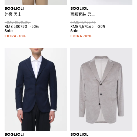
BOGLIOLI
BOGLIOLI
外套 男士
西服套装 男士
RMB 10,015.88
RMB 11,963.41
RMB 5,007.90
-50%
RMB 9,570.65
-20%
BOGLIOLI
BOGLIOLI