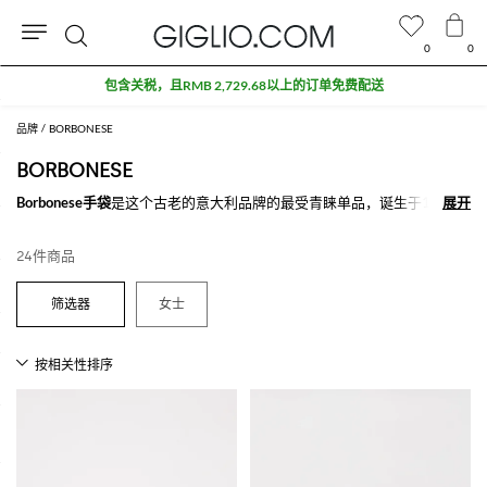
0
0
搜
包含关税，且RMB 2,729.68以上的订单免费配送
索
品牌
BORBONESE
BORBONESE
Borbonese手袋
是这个古老的意大利品牌的最受青睐单品，诞生于1910年
展开
展开
初。如今 Borbonese品牌由于其受欢迎的手袋和配饰而著名且受全球青
睐。这个意大利品牌的最受欢迎的系列就是
Borbonese Luna bag系列
，可
24件商品
佩戴于肩上的斜挎包，有所有不同的尺寸从小号到中号，众多不同颜色和
原材料，搭配上让人不可抗拒的细节。 使每一个包款都独一无二，线条
圆润正符合女性身体，保证实用的同时又不失时尚风格。
女士
探索
Borbonese Luna bag
和鞋履，购买满500€免费配送就在Giglio.com