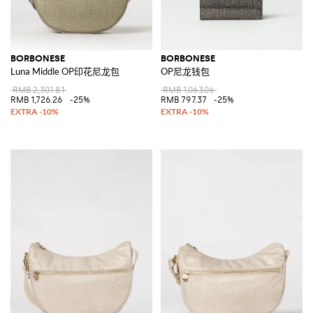
BORBONESE
BORBONESE
Luna Middle OP印花尼龙包
OP尼龙钱包
RMB 2,301.81
RMB 1,063.06
RMB 1,726.26
-25%
RMB 797.37
-25%