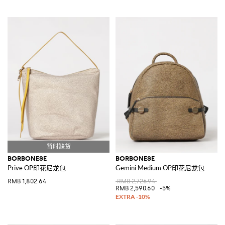
BORBONESE
BORBONESE
Prive OP印花尼龙包
Gemini Medium OP印花尼龙包
RMB 1,802.64
RMB 2,726.94
RMB 2,590.60
-5%