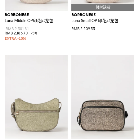
BORBONESE
BORBONESE
Luna Middle OP印花尼龙包
Luna Small OP 印花尼龙包
RMB 2,301.81
RMB 2,209.33
RMB 2,186.70
-5%