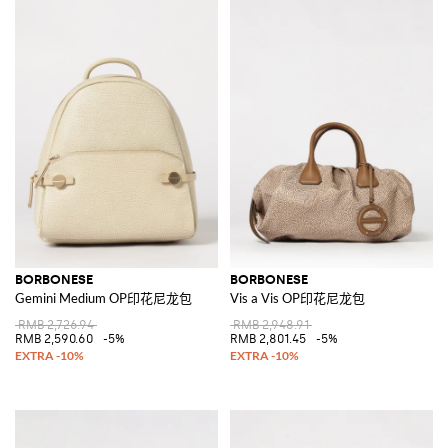
BORBONESE
BORBONESE
Gemini Medium OP印花尼龙包
Vis a Vis OP印花尼龙包
RMB 2,726.94
RMB 2,948.91
RMB 2,590.60
-5%
RMB 2,801.45
-5%