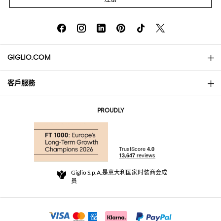
GIGLIO.COM
客戶服務
About
联系我们
AI Disclaimer
PROUDLY
常见问题
订单
实体精品店
支付
配送政策
Community Store
退货与退款
Giglio S.p.A.是意大利国家时装商会成
销售条款与条件
员
For a safe shopping experience
加盟计划
Security Communication
Investors