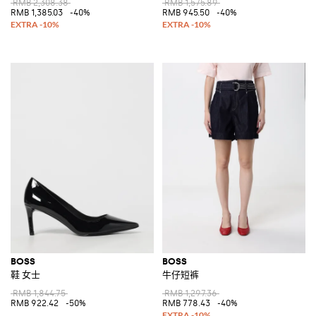
RMB 2,308.38
RMB 1,575.89
RMB 1,385.03
-40%
RMB 945.50
-40%
BOSS
BOSS
鞋 女士
牛仔短裤
RMB 1,844.75
RMB 1,297.36
RMB 922.42
-50%
RMB 778.43
-40%