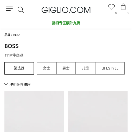
0
0
搜
折扣专区额外九折
索
品牌
BOSS
BOSS
1119件商品
女
女士
男士
儿童
LIFESTYLE