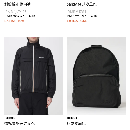
斜纹棉布休闲裤
Sandy 合成皮革包
RMB 1,474.03
RMB 917.81
RMB 884.43
-40%
RMB 550.67
-40%
BOSS
BOSS
徽标聚酯纤维夹克
尼龙双肩包