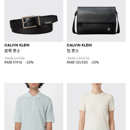
CALVIN KLEIN
CALVIN KLEIN
皮带 男士
包 男士
RMB 649.05
RMB 1,390.78
RMB 519.16
-20%
RMB 1,043.00
-25%