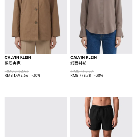
CALVIN KLEIN
CALVIN KLEIN
棉质夹克
缎面衬衫
RMB 2,132.43
RMB 1,112.59
RMB 1,492.66
-30%
RMB 778.78
-30%