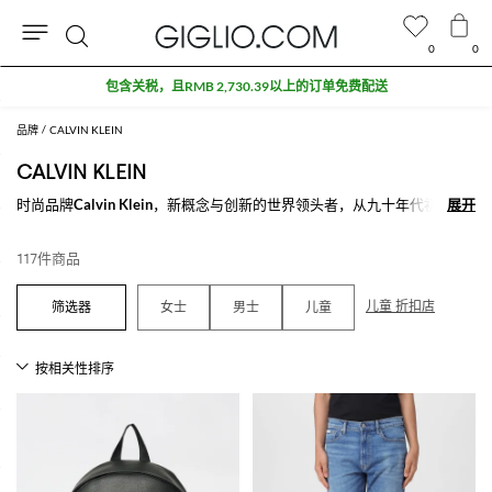
0
0
搜
奥特莱斯专区额外九折
索
品牌
CALVIN KLEIN
CALVIN KLEIN
时尚品牌
Calvin Klein
，新概念与创新的世界领头者，从九十年代初以简
展开
展开
约风以及强大的沟通能力和吸引力开启成功之路。是最有代表性的美国品
牌，很多名人就从与CK合作开始来开启了他们的事业，毫无疑问有凯特·
117件商品
摩丝和波姬·小丝，接下来还有著名演员马克·沃尔伯格，由于电视广告就
此"calvins"四角裤在时尚史画下一笔。
儿童 折扣店
女士
男士
儿童
除了内衣，还有
Calvin Klein系列T恤和上衣
，设计中性且国际化，完美的
展现出公司的企业文化：极简主义。男士、女士西服和服装也遵循着这个
主题，它风格的本质是对于本质的需求和日常的高贵品质。
在Calvin Klein品牌的强烈表达中寻找你的灵感，并购买专属于他的单
品，满500€免费配送就在Giglio.com。