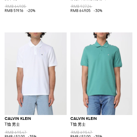
RMB 649.05
RMB 927.24
RMB 519.16
-20%
RMB 649.05
-30%
CALVIN KLEIN
CALVIN KLEIN
T恤 男士
T恤 男士
RMB 695.47
RMB 695.47
RMB 452.00
-35%
RMB 452.00
-35%