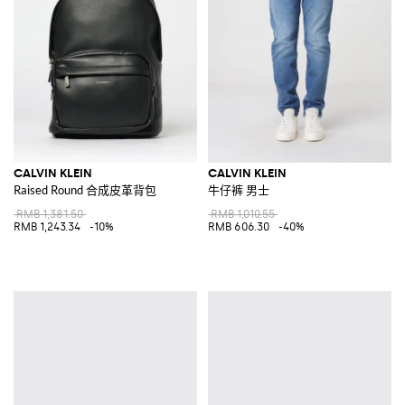
CALVIN KLEIN
CALVIN KLEIN
Raised Round 合成皮革背包
牛仔裤 男士
RMB 1,381.50
RMB 1,010.55
RMB 1,243.34
-10%
RMB 606.30
-40%