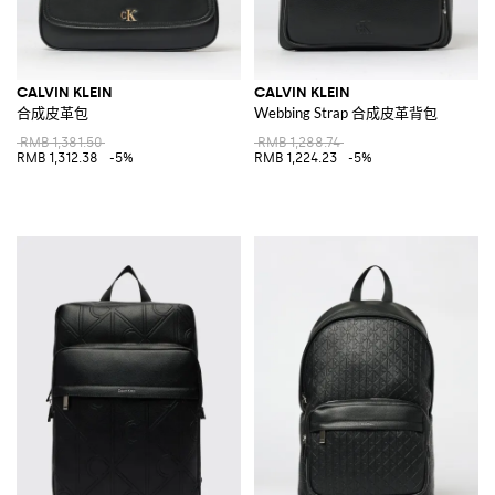
CALVIN KLEIN
CALVIN KLEIN
合成皮革包
Webbing Strap 合成皮革背包
RMB 1,381.50
RMB 1,288.74
RMB 1,312.38
-5%
RMB 1,224.23
-5%