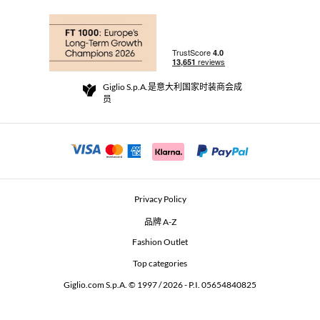
常见问题
订单
实体精品店
支付
配送政策
Community Store
退货与退款
Giglio S.p.A.是意大利国家时装商会成
销售条款与条件
员
For a safe shopping experience
加盟计划
Security Communication
Investors
Beauty Seekers VIP Club
Privacy Policy
GIGLIO Token
品牌 A-Z
Fashion Outlet
GIGLIO.COM x Vestiaire Collective
Top categories
Giglio.com S.p.A. © 1997 / 2026 - P.I. 05654840825
L'Edicola