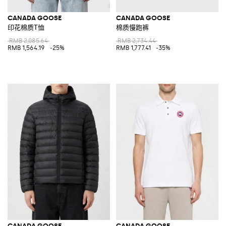
CANADA GOOSE
CANADA GOOSE
印花棉质T恤
棉质慢跑裤
RMB 2,085.64
RMB 2,734.44
RMB 1,564.19
-25%
RMB 1,777.41
-35%
CANADA GOOSE
CANADA GOOSE