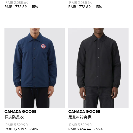
RMB 2,085.64
RMB 2,085.64
RMB 1,772.89
-15%
RMB 1,772.89
-15%
CANADA GOOSE
CANADA GOOSE
标志防风衣
尼龙衬衫夹克
RMB 5,329.90
RMB 5,329.90
RMB 3,730.93
-30%
RMB 3,464.44
-35%