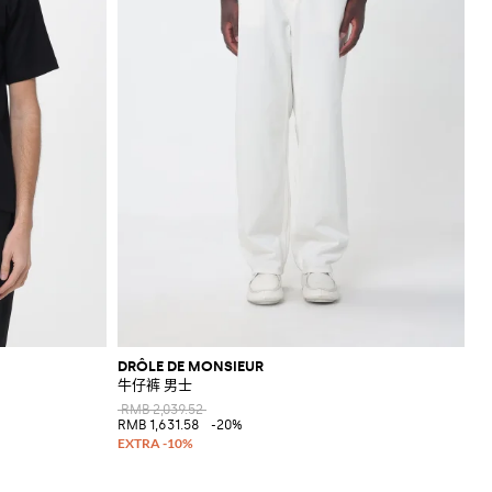
DRÔLE DE MONSIEUR
牛仔裤 男士
RMB 2,039.52
RMB 1,631.58
-20%