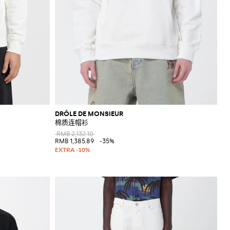
DRÔLE DE MONSIEUR
棉质连帽衫
RMB 2,132.10
RMB 1,385.89
-35%