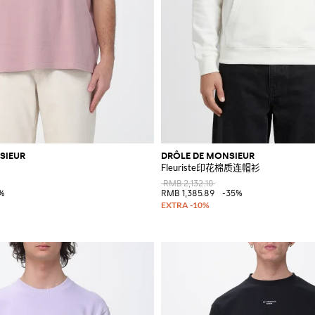
SIEUR
DRÔLE DE MONSIEUR
Fleuriste印花棉质连帽衫
RMB 2,132.10
%
RMB 1,385.89
-35%