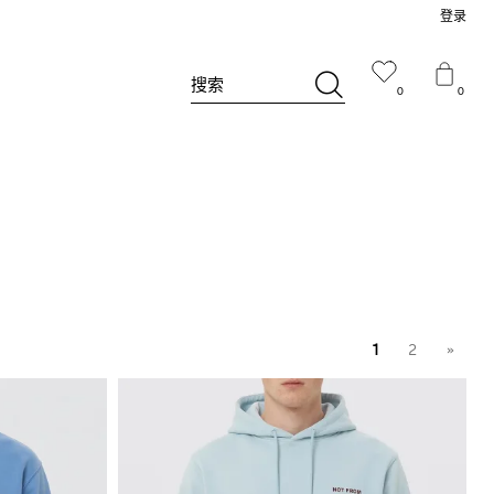
登录
搜索
0
0
1
2
»