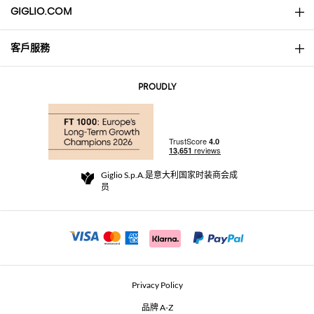
GIGLIO.COM
客戶服務
About
联系我们
AI Disclaimer
PROUDLY
常见问题
订单
实体精品店
支付
配送政策
Community Store
退货与退款
Giglio S.p.A.是意大利国家时装商会成
销售条款与条件
员
For a safe shopping experience
加盟计划
Security Communication
Investors
Beauty Seekers VIP Club
Privacy Policy
GIGLIO Token
品牌 A-Z