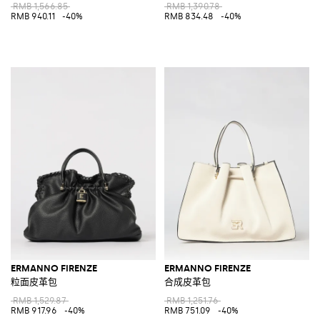
RMB 1,566.85
RMB 1,390.78
RMB 940.11
-40%
RMB 834.48
-40%
ERMANNO FIRENZE
ERMANNO FIRENZE
粒面皮革包
合成皮革包
RMB 1,529.87
RMB 1,251.76
RMB 917.96
-40%
RMB 751.09
-40%