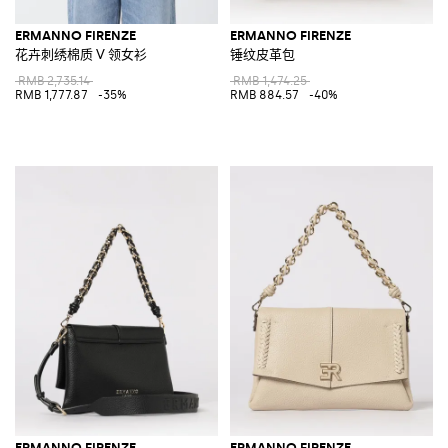
ERMANNO FIRENZE
ERMANNO FIRENZE
花卉刺绣棉质 V 领女衫
锤纹皮革包
RMB 2,735.14
RMB 1,474.25
RMB 1,777.87
-35%
RMB 884.57
-40%
ERMANNO FIRENZE
ERMANNO FIRENZE