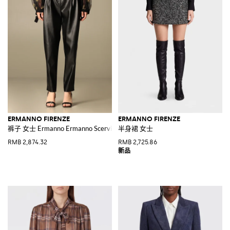
ERMANNO FIRENZE
ERMANNO FIRENZE
裤子 女士 Ermanno Ermanno Scervino
半身裙 女士
RMB 2,874.32
RMB 2,725.86