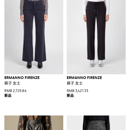
ERMANNO FIRENZE
ERMANNO FIRENZE
裤子 女士
裤子 女士
RMB 2,725.86
RMB 3,421.33