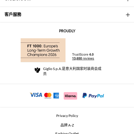
客戶服務
About
联系我们
AI Disclaimer
PROUDLY
常见问题
订单
实体精品店
支付
配送政策
Community Store
退货与退款
Giglio S.p.A.是意大利国家时装商会成
销售条款与条件
员
For a safe shopping experience
加盟计划
Security Communication
Investors
Beauty Seekers VIP Club
Privacy Policy
GIGLIO Token
品牌 A-Z
Fashion Outlet