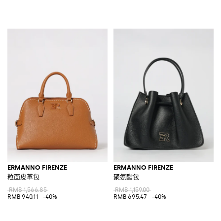
ERMANNO FIRENZE
ERMANNO FIRENZE
粒面皮革包
聚氨酯包
RMB 1,566.85
RMB 1,159.00
RMB 940.11
-40%
RMB 695.47
-40%