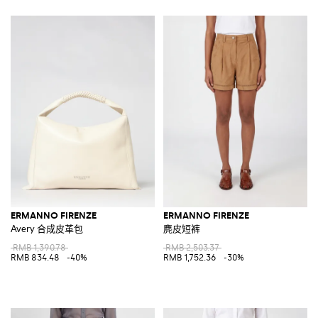
ERMANNO FIRENZE
ERMANNO FIRENZE
Avery 合成皮革包
麂皮短裤
RMB 1,390.78
RMB 2,503.37
RMB 834.48
-40%
RMB 1,752.36
-30%