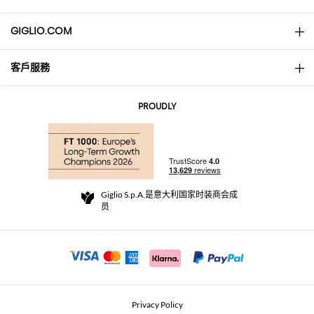
GIGLIO.COM
客戶服務
About
联系我们
AI Disclaimer
PROUDLY
常见问题
订单
实体精品店
支付
配送政策
Community Store
退货与退款
Giglio S.p.A.是意大利国家时装商会成
销售条款与条件
员
For a safe shopping experience
加盟计划
Security Communication
Investors
Beauty Seekers VIP Club
Privacy Policy