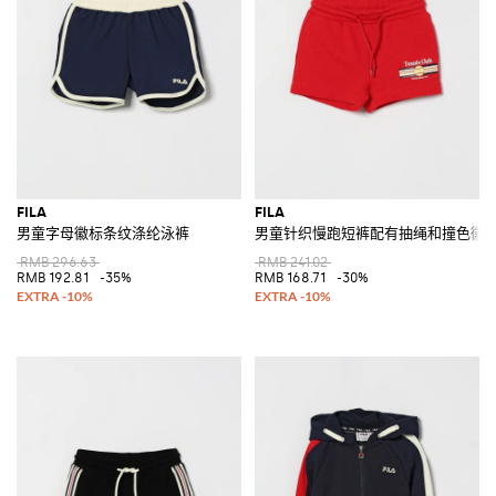
FILA
FILA
男童字母徽标条纹涤纶泳裤
男童针织慢跑短裤配有抽绳和撞色徽
RMB 296.63
RMB 241.02
RMB 192.81
-35%
RMB 168.71
-30%