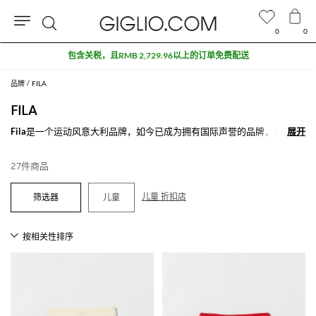
0
0
搜
包含关税，且RMB 2,729.96以上的订单免费配送
索
品牌
FILA
FILA
Fila
是一个运动风意大利品牌，如今已成为拥有国际声誉的品牌，这都归
展开
展开
功于其产品系列的设计革新且永远走在时尚前端。
Fila推出服装单品和配饰男士系列和女士系列，高科技时尚运动灵魂，都
27件商品
体现在主要单品，如T恤，夹克，背包和帽子，饰有独特且识别度极高的
品牌logo。
儿童 折扣店
儿童
愿望清单中最不可忽略的单品之一就是
Fila卫衣
，由于其时尚前卫的风格
和卓越的制造工艺获得了巨大的成功。
明亮的色彩和高品质的面料，以及这些珍贵的单品遵守这个有名望的意大
利企业严格的高标准，能够满足所有穿着Fila服装和配饰的男人和女人们
的品味和需求。
探索我们众多不同款式的
Fila服装
男士和女士系列在线就在Giglio.com，
特快配送，安全支付。