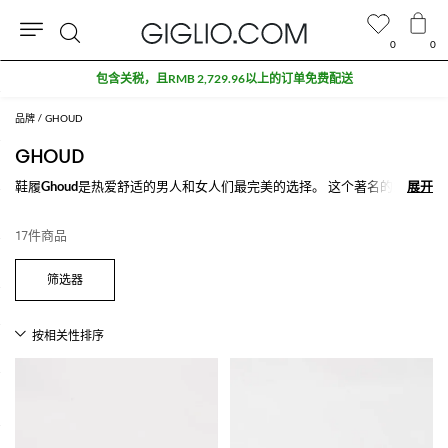
0
0
搜
包含关税，且RMB 2,729.96以上的订单免费配送
索
品牌
GHOUD
GHOUD
鞋履
Ghoud
是热爱舒适的男人和女人们最完美的选择。 这个著名的意大利
展开
展开
品牌专注于
Ghoud鞋履
所具有的几个特点，该企业专注于三个基本原色：
优雅，品质和革新。 所使用的原材料是超高的品质，如绒面革和尼龙，
17件商品
保证其经久耐穿。 最后，橡胶鞋底完美地支撑足部，对拥有活力十足的
人们来说是最佳选择。
探索我们众多不同款式的Ghoud鞋履，选择你最爱的款式满500€免费配
送就在Giglio.com。