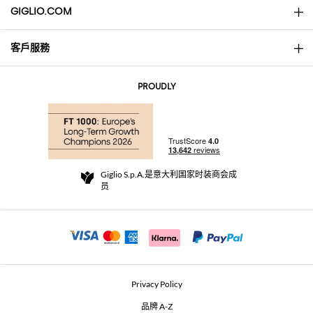
GIGLIO.COM
客戶服務
About
联系我们
AI Disclaimer
PROUDLY
常见问题
订单
实体精品店
支付
配送政策
Community Store
退货与退款
Giglio S.p.A.是意大利国家时装商会成
销售条款与条件
员
For a safe shopping experience
加盟计划
Security Communication
Investors
Beauty Seekers VIP Club
Privacy Policy
GIGLIO Token
品牌 A-Z