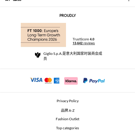
联系我们
AI Disclaimer
PROUDLY
常见问题
订单
实体精品店
支付
配送政策
Community Store
退货与退款
Giglio S.p.A.是意大利国家时装商会成
销售条款与条件
员
For a safe shopping experience
加盟计划
Security Communication
Investors
Beauty Seekers VIP Club
Privacy Policy
GIGLIO Token
品牌 A-Z
Fashion Outlet
GIGLIO.COM x Vestiaire Collective
Top categories