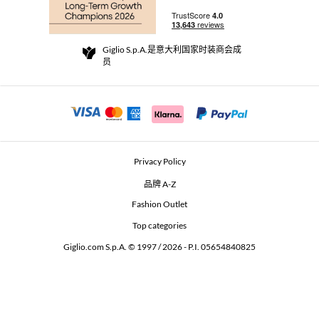
配送政策
Community Store
退货与退款
Giglio S.p.A.是意大利国家时装商会成
销售条款与条件
员
For a safe shopping experience
加盟计划
Security Communication
Investors
Beauty Seekers VIP Club
Privacy Policy
GIGLIO Token
品牌 A-Z
Fashion Outlet
GIGLIO.COM x Vestiaire Collective
Top categories
Giglio.com S.p.A. © 1997 / 2026 - P.I. 05654840825
L'Edicola
Accessibility Statement