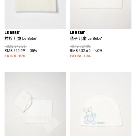
LE BEBE'
LE BEBE'
衬衫 儿童 Le Bebe'
毯子 儿童 Le Bebe'
RMB 342.06
RMB 721.00
RMB 222.29
-35%
RMB 432.60
-40%