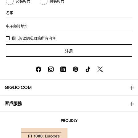
女装时尚
男装时尚
名字
电子邮箱地址
我已阅读
隐私政策
所有内容
注册
GIGLIO.COM
客戶服務
About
联系我们
AI Disclaimer
PROUDLY
常见问题
订单
实体精品店
支付