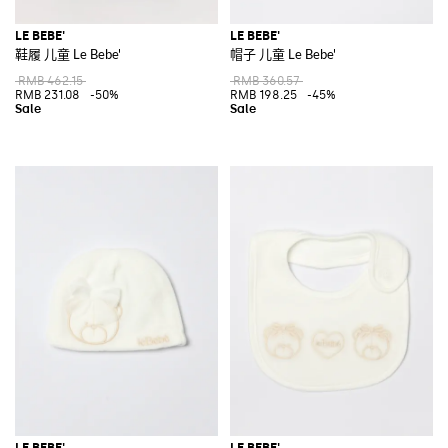
LE BEBE'
LE BEBE'
鞋履 儿童 Le Bebe'
帽子 儿童 Le Bebe'
RMB 462.15
RMB 360.57
RMB 231.08
-50%
RMB 198.25
-45%
LE BEBE'
LE BEBE'