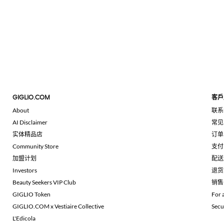
GIGLIO.COM
客戶
About
联系
AI Disclaimer
常见
实体精品店
订单
Community Store
支付
加盟计划
配送
Investors
退货
Beauty Seekers VIP Club
销售
GIGLIO Token
For 
GIGLIO.COM x Vestiaire Collective
Secu
L'Edicola