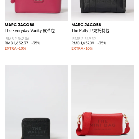
MARC JACOBS
MARC JACOBS
The Everyday Vanity 皮革包
The Puffy 尼龙托特包
RMB 2,542.06
RMB 2,549.32
RMB 1,652.37
-35%
RMB 1,657.09
-35%