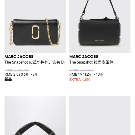
MARC JACOBS
MARC JACOBS
The Snapshot 皮革斜挎包，饰有 Double J 徽标
The Snapshot 粒面皮革包
RMB 2,726.94
RMB 3,235.45
RMB 2,590.60
-5%
RMB 1,941.24
-40%