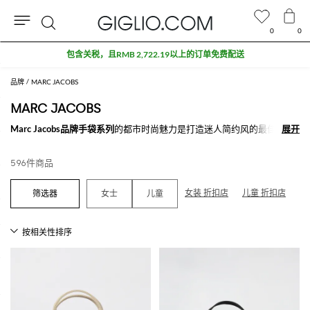
0
0
搜
折扣专区额外九折
索
品牌
MARC JACOBS
MARC JACOBS
Marc Jacobs品牌手袋系列
的都市时尚魅力是打造迷人简约风的最佳选
展开
展开
择。 同名设计师的创造性的设计灵感，随着在一些高端时尚产业如LV积
累经验的同时，展示出干净且高贵的经典设计理念，无论是从颜色选择还
596件商品
是款式的设计，都使每一个手袋都让人不可抗拒并且永不过时。 无论是
现代的设计还是传统的创作都能给予整体造型增添迷人的诱惑和魅力：尼
龙面料的背包是搭配最新流行款式的牛仔裤最佳选择，可打造顽皮和休闲
女装 折扣店
儿童 折扣店
女士
儿童
造型来度过休闲时光或是来一场户外远足，而极具优雅的手包和肩包可打
造特别场合的高贵造型，或是在办公场合搭配精致的衬衫配丝巾和柔软的
西服外套
。
Marc Jacobs手袋系列
是每一个极简抽象主义者的必备，但同时拥有个
性，不仅是时尚本身并且高于时尚，以及极具优雅。即使款式基于极简的
理念与设计灵感，其活泼的拼接设计和富于幻想的纬线设计都衬托出最新
和现代的品味。
探索Marc Jacobs手袋系列就在Giglio.com，满500€免费配送，不要错