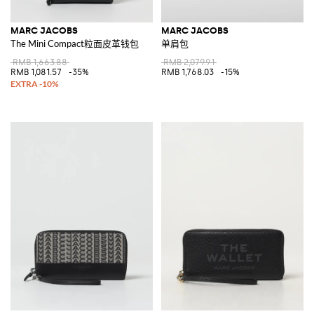
MARC JACOBS
MARC JACOBS
The Mini Compact粒面皮革钱包
单肩包
RMB 1,663.88
RMB 2,079.91
RMB 1,081.57
-35%
RMB 1,768.03
-15%