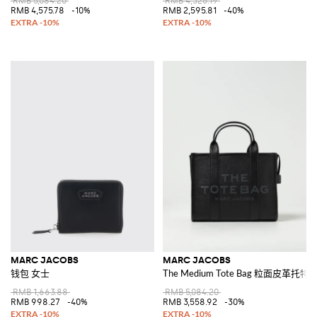
RMB 5,084.20
RMB 4,326.19
RMB 4,575.78
-10%
RMB 2,595.81
-40%
MARC JACOBS
MARC JACOBS
钱包 女士
The Medium Tote Bag 粒面皮革托特
RMB 1,663.88
RMB 5,084.20
RMB 998.27
-40%
RMB 3,558.92
-30%