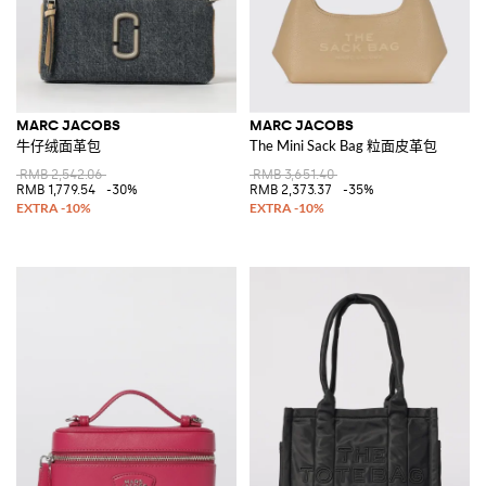
MARC JACOBS
MARC JACOBS
牛仔绒面革包
The Mini Sack Bag 粒面皮革包
RMB 2,542.06
RMB 3,651.40
RMB 1,779.54
-30%
RMB 2,373.37
-35%