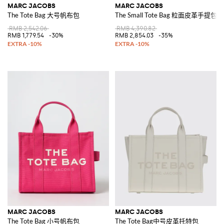
MARC JACOBS
MARC JACOBS
The Tote Bag 大号帆布包
The Small Tote Bag 粒面皮革手提包
RMB 2,542.06
RMB 4,390.82
RMB 1,779.54
-30%
RMB 2,854.03
-35%
MARC JACOBS
MARC JACOBS
The Tote Bag 小号帆布包
The Tote Bag中号皮革托特包