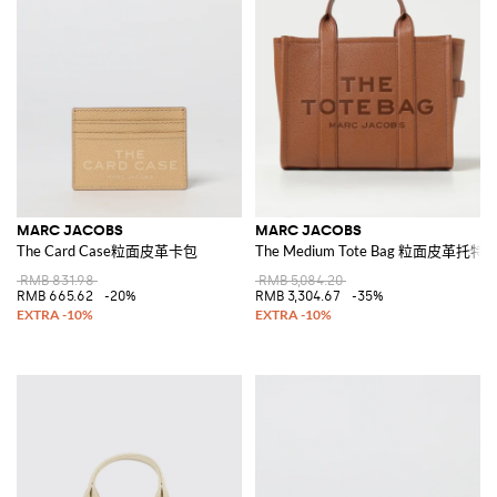
MARC JACOBS
MARC JACOBS
The Card Case粒面皮革卡包
The Medium Tote Bag 粒面皮革托特
RMB 831.98
RMB 5,084.20
RMB 665.62
-20%
RMB 3,304.67
-35%