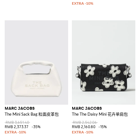
MARC JACOBS
MARC JACOBS
The Mini Sack Bag 粒面皮革包
The The Daisy Mini 花卉单肩包
RMB 3,651.40
RMB 2,542.06
RMB 2,373.37
-35%
RMB 2,160.80
-15%