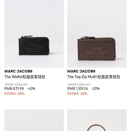
MARC JACOBS
MARC JACOBS
The Wallet粒面皮革钱包
The Top Zip Multi 粒面皮革钱包
RMB 1,386.61
RMB 1,386.61
RMB 831.98
-40%
RMB 1,109.26
-20%