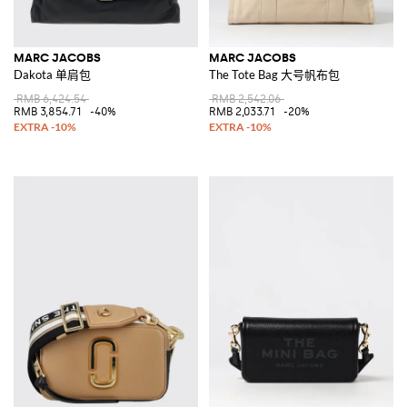
MARC JACOBS
MARC JACOBS
Dakota 单肩包
The Tote Bag 大号帆布包
RMB 6,424.54
RMB 2,542.06
RMB 3,854.71
-40%
RMB 2,033.71
-20%