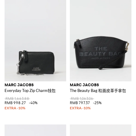
MARC JACOBS
MARC JACOBS
Everyday Top Zip Charm钱包
The Beauty Bag 粒面皮革手拿包
RMB 1,663.88
RMB 1,063.06
RMB 998.27
-40%
RMB 797.37
-25%