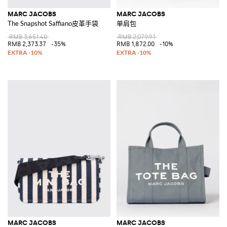
MARC JACOBS
MARC JACOBS
The Snapshot Saffiano皮革手袋
单肩包
RMB 3,651.40
RMB 2,079.91
RMB 2,373.37
-35%
RMB 1,872.00
-10%
MARC JACOBS
MARC JACOBS