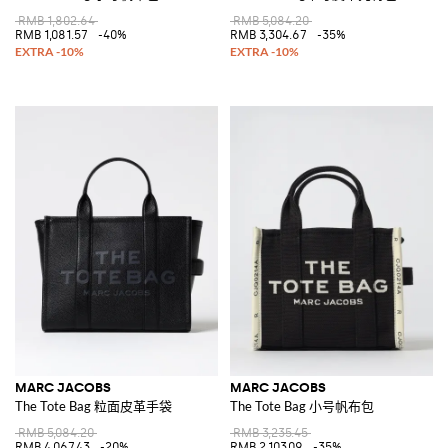
RMB 1,802.64
RMB 5,084.20
RMB 1,081.57
-40%
RMB 3,304.67
-35%
MARC JACOBS
MARC JACOBS
The Tote Bag 粒面皮革手袋
The Tote Bag 小号帆布包
RMB 5,084.20
RMB 3,235.45
RMB 4,067.43
-20%
RMB 2,103.09
-35%