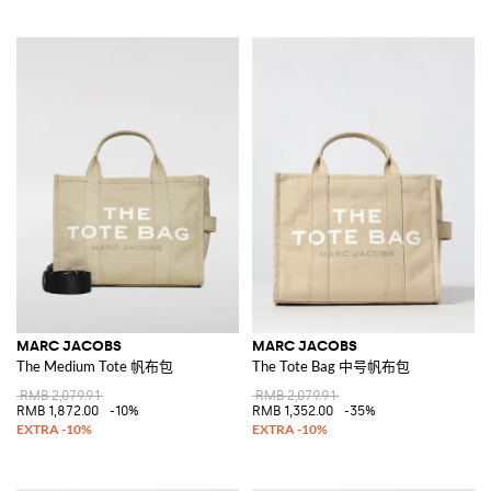
MARC JACOBS
MARC JACOBS
The Medium Tote 帆布包
The Tote Bag 中号帆布包
RMB 2,079.91
RMB 2,079.91
RMB 1,872.00
-10%
RMB 1,352.00
-35%