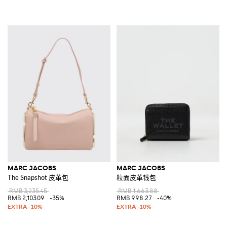
MARC JACOBS
MARC JACOBS
The Snapshot 皮革包
粒面皮革钱包
RMB 3,235.45
RMB 1,663.88
RMB 2,103.09
-35%
RMB 998.27
-40%