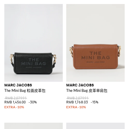
MARC JACOBS
MARC JACOBS
The Mini Bag 粒面皮革包
The Mini Bag 皮革单肩包
RMB 2,079.91
RMB 2,079.91
RMB 1,456.00
-30%
RMB 1,768.03
-15%