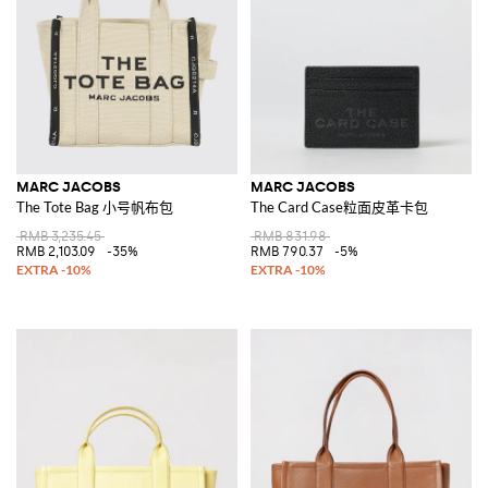
MARC JACOBS
MARC JACOBS
The Tote Bag 小号帆布包
The Card Case粒面皮革卡包
RMB 3,235.45
RMB 831.98
RMB 2,103.09
-35%
RMB 790.37
-5%