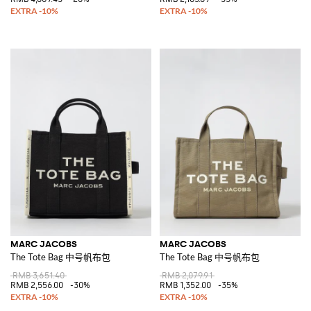
MARC JACOBS
MARC JACOBS
The Tote Bag 中号帆布包
The Tote Bag 中号帆布包
RMB 3,651.40
RMB 2,079.91
RMB 2,556.00
-30%
RMB 1,352.00
-35%