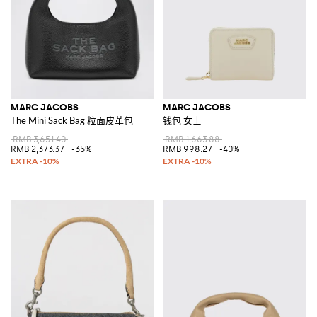
MARC JACOBS
MARC JACOBS
The Mini Sack Bag 粒面皮革包
钱包 女士
RMB 3,651.40
RMB 1,663.88
RMB 2,373.37
-35%
RMB 998.27
-40%