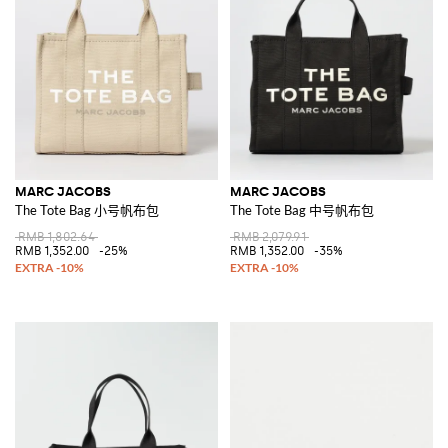
过。
MARC JACOBS
MARC JACOBS
The Tote Bag 小号帆布包
The Tote Bag 中号帆布包
RMB 1,802.64
RMB 2,079.91
RMB 1,352.00
-25%
RMB 1,352.00
-35%