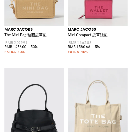
MARC JACOBS
MARC JACOBS
The Mini Bag 粒面皮革包
Mini Compact 皮革钱包
RMB 2,079.91
RMB 1,663.88
RMB 1,456.00
-30%
RMB 1,580.66
-5%