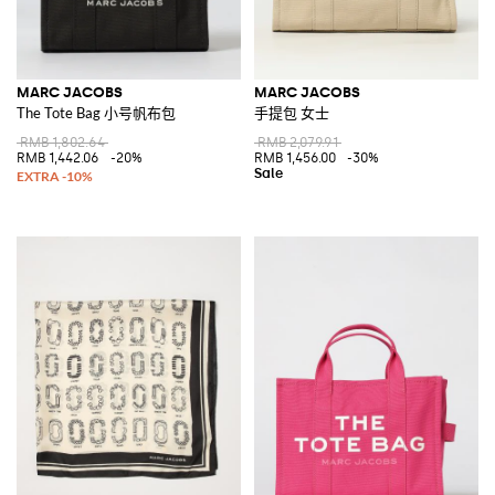
MARC JACOBS
MARC JACOBS
The Tote Bag 小号帆布包
手提包 女士
RMB 1,802.64
RMB 2,079.91
RMB 1,442.06
-20%
RMB 1,456.00
-30%