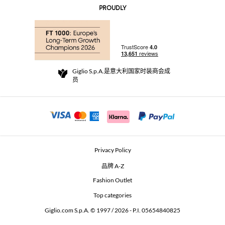
AI Disclaimer
PROUDLY
常见问题
订单
实体精品店
支付
配送政策
Community Store
退货与退款
Giglio S.p.A.是意大利国家时装商会成
销售条款与条件
员
For a safe shopping experience
加盟计划
Security Communication
Investors
Beauty Seekers VIP Club
Privacy Policy
GIGLIO Token
品牌 A-Z
Fashion Outlet
GIGLIO.COM x Vestiaire Collective
Top categories
Giglio.com S.p.A. © 1997 / 2026 - P.I. 05654840825
L'Edicola