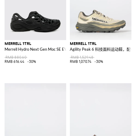
MERRELL 1TRL
MERRELL 1TRL
Merrell Hydro Next Gen Moc SE EVA 橡胶凉鞋
Agility Peak 6 科技面料运动鞋，配
RMB 880.60
RMB 1,529.48
RMB 616.44
-30%
RMB 1,070.74
-30%