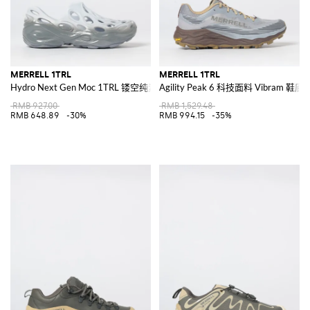
MERRELL 1TRL
MERRELL 1TRL
Hydro Next Gen Moc 1TRL 镂空纯素 EVA 拖鞋
Agility Peak 6 科技面料 Vibram 鞋
RMB 927.00
RMB 1,529.48
RMB 648.89
-30%
RMB 994.15
-35%