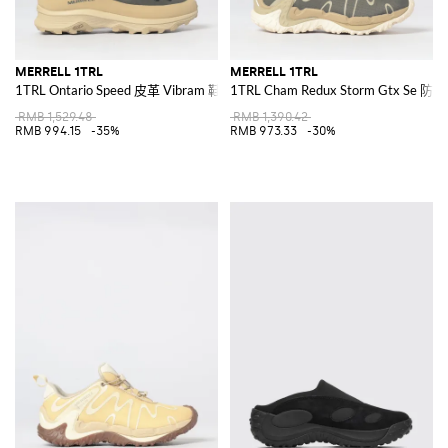
MERRELL 1TRL
MERRELL 1TRL
1TRL Ontario Speed 皮革 Vibram 鞋底运动鞋
1TRL Cham Redux Storm Gtx Se 防
RMB 1,529.48
RMB 1,390.42
RMB 994.15
-35%
RMB 973.33
-30%