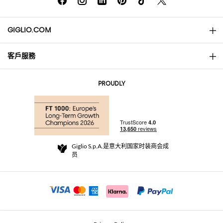
GIGLIO.COM
客戶服務
About
联系我们
AI Disclaimer
PROUDLY
常见问题
订单
实体精品店
支付
配送政策
Community Store
退货与退款
Giglio S.p.A.是意大利国家时装商会成
销售条款与条件
员
For a safe shopping experience
加盟计划
Security Communication
Investors
Beauty Seekers VIP Club