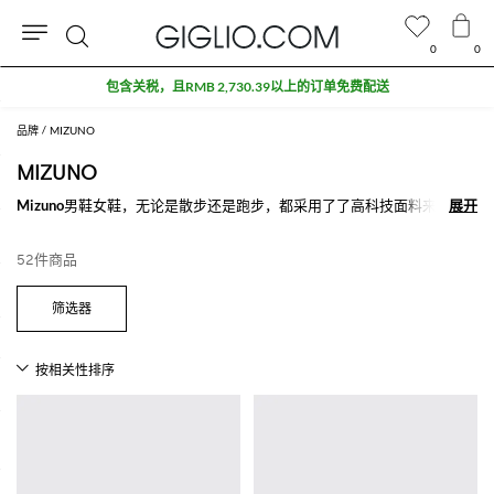
0
0
搜
包含关税，且RMB 2,730.39以上的订单免费配送
索
品牌
MIZUNO
MIZUNO
Mizuno
男鞋女鞋，无论是散步还是跑步，都采用了了高科技面料来为一
展开
展开
天中的每一瞬间提供最佳的功能性。拥有众多不同款式和颜色，选择标准
就是舒适性和面料的透气性，不仅让足部保持温度，且帮助保持正确姿
52件商品
势，还能够很好的蒸发热量。
选择
美津浓男鞋和女鞋
，购买满500€免费配送就在Giglio.com。