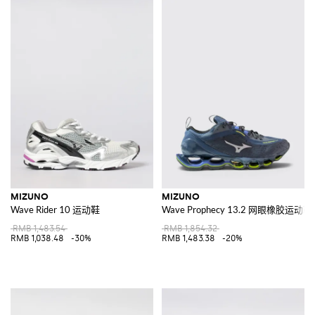
MIZUNO
MIZUNO
Wave Rider 10 运动鞋
Wave Prophecy 13.2 网眼橡胶运动鞋
RMB 1,483.54
RMB 1,854.32
RMB 1,038.48
-30%
RMB 1,483.38
-20%