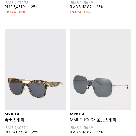
RMB 4,575.78
RMB 4,150.49
RMB 3,431.91
-25%
RMB 3,112.87
-25%
MYKITA
MYKITA
男士太阳镜
MMECHO003 金属太阳镜
RMB 5,407.76
RMB 4,150.49
RMB 4,055.76
-25%
RMB 3,112.87
-25%