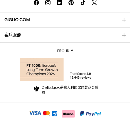
GIGLIO.COM
客戶服務
About
联系我们
AI Disclaimer
PROUDLY
常见问题
订单
实体精品店
支付
配送政策
Community Store
退货与退款
Giglio S.p.A.是意大利国家时装商会成
销售条款与条件
员
For a safe shopping experience
加盟计划
Security Communication
Investors
Beauty Seekers VIP Club