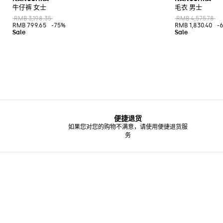
牛仔裤 女士
毛衣 男士
RMB 3,198.35
RMB 4,575.78
RMB 799.65
-75%
RMB 1,830.40
-
便捷退货
如果您对您的购物不满意，请使用便捷退货服
务