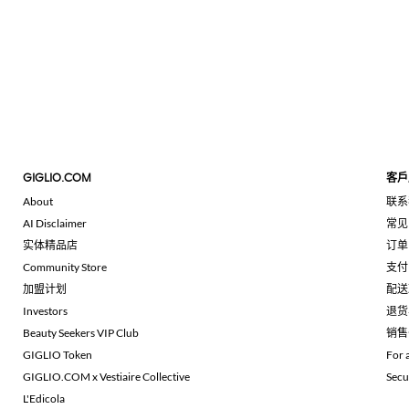
GIGLIO.COM
客戶
About
联系
AI Disclaimer
常见
实体精品店
订单
Community Store
支付
加盟计划
配送
Investors
退货
Beauty Seekers VIP Club
销售
GIGLIO Token
For 
GIGLIO.COM x Vestiaire Collective
Secu
L'Edicola