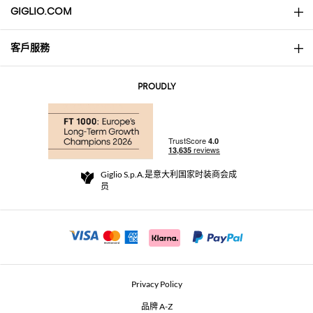
GIGLIO.COM
客戶服務
About
联系我们
AI Disclaimer
PROUDLY
常见问题
订单
实体精品店
支付
配送政策
Community Store
退货与退款
Giglio S.p.A.是意大利国家时装商会成
销售条款与条件
员
For a safe shopping experience
加盟计划
Security Communication
Investors
Beauty Seekers VIP Club
Privacy Policy
GIGLIO Token
品牌 A-Z