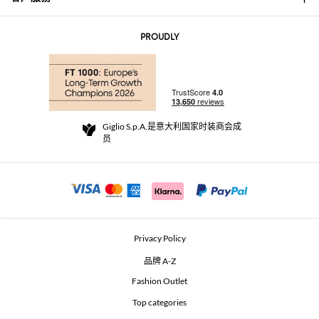
联系我们
AI Disclaimer
PROUDLY
常见问题
订单
实体精品店
支付
配送政策
Community Store
退货与退款
Giglio S.p.A.是意大利国家时装商会成
销售条款与条件
员
For a safe shopping experience
加盟计划
Security Communication
Investors
Beauty Seekers VIP Club
Privacy Policy
GIGLIO Token
品牌 A-Z
Fashion Outlet
GIGLIO.COM x Vestiaire Collective
Top categories