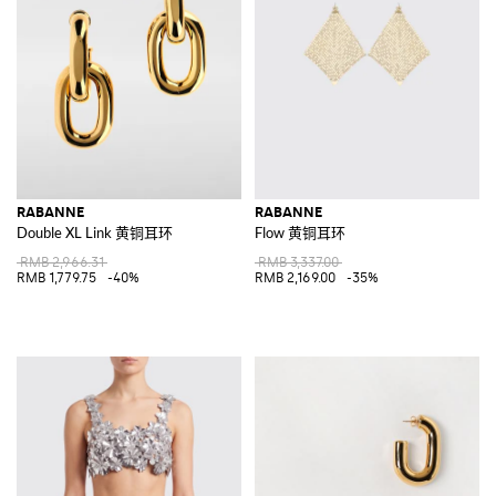
RABANNE
RABANNE
Double XL Link 黄铜耳环
Flow 黄铜耳环
RMB 2,966.31
RMB 3,337.00
RMB 1,779.75
-40%
RMB 2,169.00
-35%