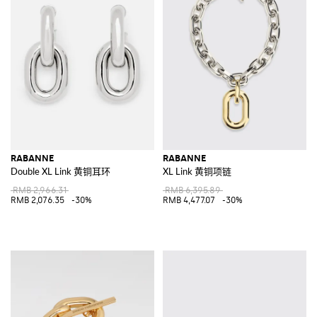
RABANNE
RABANNE
Double XL Link 黄铜耳环
XL Link 黄铜项链
RMB 2,966.31
RMB 6,395.89
RMB 2,076.35
-30%
RMB 4,477.07
-30%