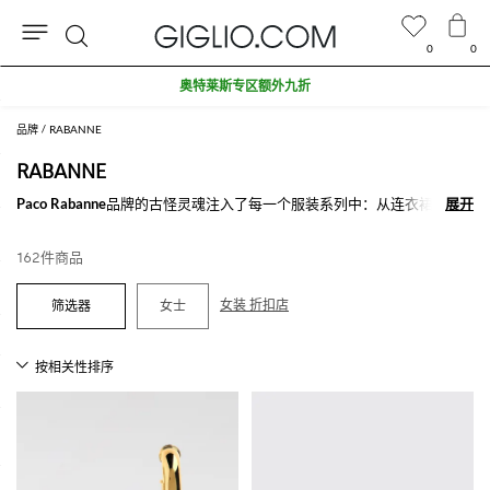
0
0
搜
奥特莱斯专区额外九折
索
品牌
RABANNE
RABANNE
Paco Rabanne
品牌的古怪灵魂注入了每一个服装系列中：从连衣裙，到
展开
展开
夹克还有半身裙，每一件单品上所展示出的外向与迷人的元素都带有那么
一点摇滚风格。
162件商品
在线探索
Paco Rabanno女装
就在Giglio.com，购物满500€免费配送。
女装 折扣店
女士