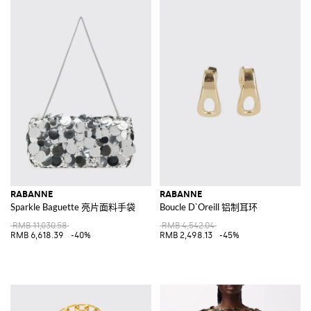
RABANNE
RABANNE
Sparkle Baguette 亮片面料手袋
Boucle D`Oreill 铝制耳环
RMB 11,030.58
RMB 4,542.04
RMB 6,618.39
-40%
RMB 2,498.13
-45%