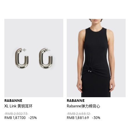
RABANNE
RABANNE
XL Link 黄铜耳环
Rabanne弹力棉背心
RMB 2,502.73
RMB 2,688.12
RMB 1,877.00
-25%
RMB 1,881.69
-30%