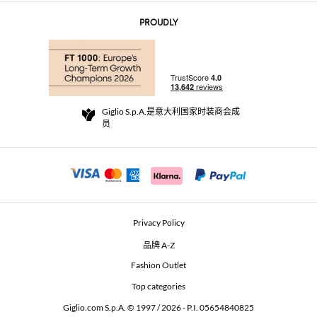
联系我们
AI Disclaimer
PROUDLY
常见问题
订单
实体精品店
支付
配送政策
Community Store
退货与退款
Giglio S.p.A.是意大利国家时装商会成
销售条款与条件
员
For a safe shopping experience
加盟计划
Security Communication
Investors
Beauty Seekers VIP Club
Privacy Policy
GIGLIO Token
品牌 A-Z
Fashion Outlet
GIGLIO.COM x Vestiaire Collective
Top categories
Giglio.com S.p.A. © 1997 / 2026 - P.I. 05654840825
L'Edicola