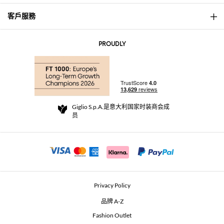
客戶服務
About
联系我们
AI Disclaimer
PROUDLY
常见问题
订单
实体精品店
支付
配送政策
Community Store
退货与退款
Giglio S.p.A.是意大利国家时装商会成
销售条款与条件
员
For a safe shopping experience
加盟计划
Security Communication
Investors
Beauty Seekers VIP Club
Privacy Policy
GIGLIO Token
品牌 A-Z
Fashion Outlet