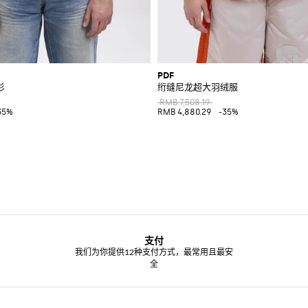
PDF
衫
绗缝尼龙超大羽绒服
RMB 7,508.19
35%
RMB 4,880.29
-35%
支付
我们为你提供12种支付方式，最常用且最安
全