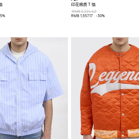
恤
印花棉质 T 恤
RMB 2,224.62
35%
RMB 1,557.17
-30%