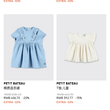
PETIT BATEAU
PETIT BATEAU
棉质连衣裙
T恤 儿童
RMB 508.43
RMB 462.15
RMB 406.70
-20%
RMB 392.77
-15%