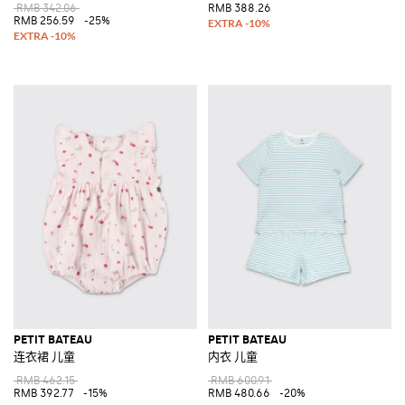
RMB 342.06
RMB 388.26
RMB 256.59
-25%
PETIT BATEAU
PETIT BATEAU
连衣裙 儿童
内衣 儿童
RMB 462.15
RMB 600.91
RMB 392.77
-15%
RMB 480.66
-20%