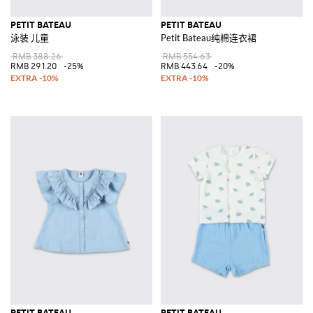
PETIT BATEAU
PETIT BATEAU
泳装 儿童
Petit Bateau纯棉连衣裙
RMB 388.26
RMB 554.63
RMB 291.20
-25%
RMB 443.64
-20%
PETIT BATEAU
PETIT BATEAU