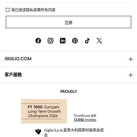
我已阅读
隐私政策
所有内容
注册
GIGLIO.COM
客戶服務
About
联系我们
AI Disclaimer
PROUDLY
常见问题
订单
实体精品店
支付
配送政策
Community Store
退货与退款
Giglio S.p.A.是意大利国家时装商会成
销售条款与条件
员