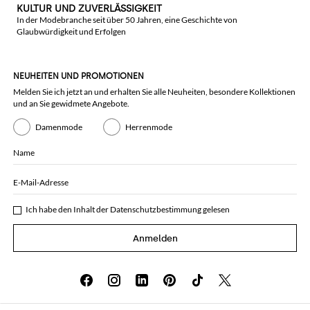
KULTUR UND ZUVERLÄSSIGKEIT
In der Modebranche seit über 50 Jahren, eine Geschichte von
Glaubwürdigkeit und Erfolgen
NEUHEITEN UND PROMOTIONEN
Melden Sie ich jetzt an und erhalten Sie alle Neuheiten, besondere Kollektionen
und an Sie gewidmete Angebote.
Damenmode
Herrenmode
Name
E-Mail-Adresse
Ich habe den Inhalt der
Datenschutzbestimmung
gelesen
Anmelden