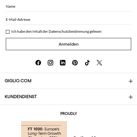
Name
E-Mail-Adresse
Ich habe den Inhalt der
Datenschutzbestimmung
gelesen
Anmelden
GIGLIO.COM
KUNDENDIENST
Über uns
Kontakte
AI Disclaimer
PROUDLY
Häufige Fragen
Bestellungen
Die Boutiquen
Zahlung