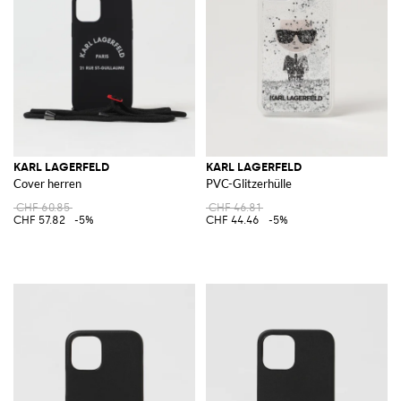
KARL LAGERFELD
KARL LAGERFELD
Cover herren
PVC-Glitzerhülle
CHF 60.85
CHF 46.81
CHF 57.82
-5%
CHF 44.46
-5%