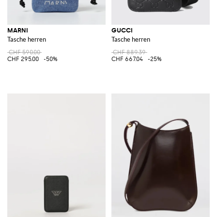
MARNI
GUCCI
Tasche herren
Tasche herren
CHF 590.00
CHF 889.39
CHF 295.00
-50%
CHF 667.04
-25%