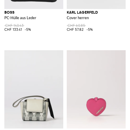
BOSS
KARL LAGERFELD
PC-Hülle aus Leder
Cover herren
CHF 140.43
CHF 60.85
CHF 133.41
-5%
CHF 57.82
-5%