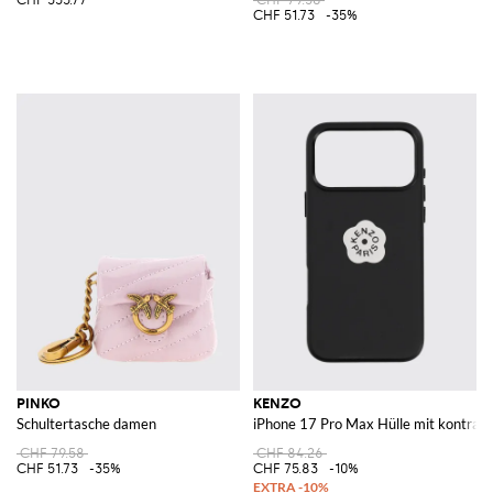
CHF 51.73
-35%
PINKO
KENZO
Schultertasche damen
iPhone 17 Pro Max Hülle mit kontra
CHF 79.58
CHF 84.26
CHF 51.73
-35%
CHF 75.83
-10%