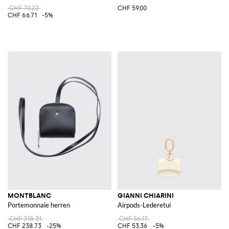
CHF 70.22
CHF 59.00
CHF 66.71
-5%
MONTBLANC
GIANNI CHIARINI
Portemonnaie herren
Airpods-Lederetui
CHF 318.31
CHF 56.17
CHF 238.73
-25%
CHF 53.36
-5%