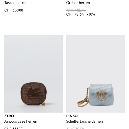
Tasche herren
Ordner herren
CHF 650.00
CHF 112.34
CHF 78.64
-30%
ETRO
PINKO
Airpods case herren
Schultertasche damen
CHF 355.77
CHF 79.58