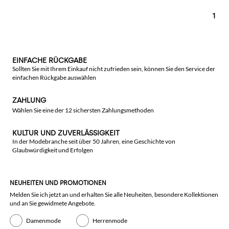
1
EINFACHE RÜCKGABE
Sollten Sie mit Ihrem Einkauf nicht zufrieden sein, können Sie den Service der
einfachen Rückgabe auswählen
ZAHLUNG
Wählen Sie eine der 12 sichersten Zahlungsmethoden
KULTUR UND ZUVERLÄSSIGKEIT
In der Modebranche seit über 50 Jahren, eine Geschichte von
Glaubwürdigkeit und Erfolgen
NEUHEITEN UND PROMOTIONEN
Melden Sie ich jetzt an und erhalten Sie alle Neuheiten, besondere Kollektionen
und an Sie gewidmete Angebote.
Damenmode
Herrenmode