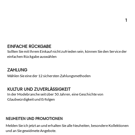
1
EINFACHE RÜCKGABE
Sollten Sie mit Ihrem Einkauf nicht zufrieden sein, können Sie den Service der
einfachen Rückgabe auswählen
ZAHLUNG
Wählen Sie eine der 12 sichersten Zahlungsmethoden
KULTUR UND ZUVERLÄSSIGKEIT
In der Modebranche seit über 50 Jahren, eine Geschichte von
Glaubwürdigkeit und Erfolgen
NEUHEITEN UND PROMOTIONEN
Melden Sie ich jetzt an und erhalten Sie alle Neuheiten, besondere Kollektionen
und an Sie gewidmete Angebote.