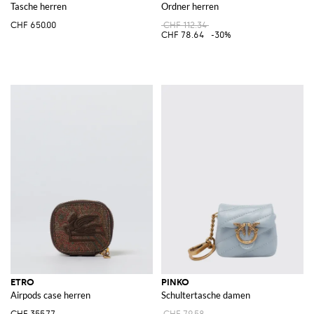
Tasche herren
Ordner herren
CHF 650.00
CHF 112.34
CHF 78.64
-30%
ETRO
PINKO
Airpods case herren
Schultertasche damen
CHF 355.77
CHF 79.58