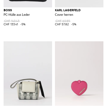
BOSS
KARL LAGERFELD
PC-Hülle aus Leder
Cover herren
CHF 140.43
CHF 60.85
CHF 133.41
-5%
CHF 57.82
-5%