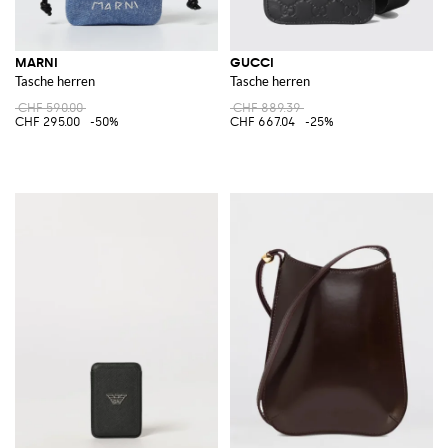
MARNI
GUCCI
Tasche herren
Tasche herren
CHF 590.00
CHF 889.39
CHF 295.00
-50%
CHF 667.04
-25%