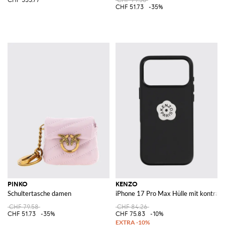
CHF 51.73
-35%
PINKO
KENZO
Schultertasche damen
iPhone 17 Pro Max Hülle mit kontra
CHF 79.58
CHF 84.26
CHF 51.73
-35%
CHF 75.83
-10%