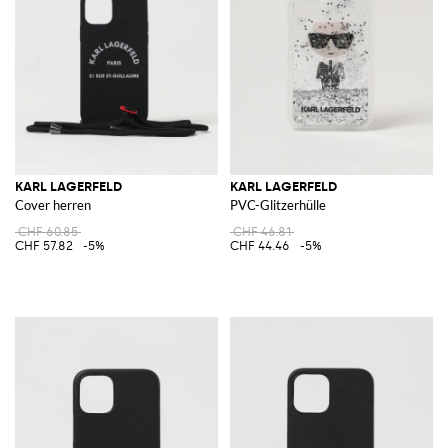
KARL LAGERFELD
KARL LAGERFELD
Cover herren
PVC-Glitzerhülle
CHF 60.85
CHF 46.81
CHF 57.82
-5%
CHF 44.46
-5%