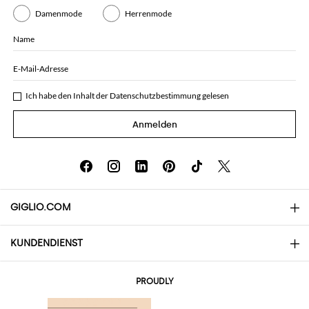
Damenmode
Herrenmode
Name
E-Mail-Adresse
Ich habe den Inhalt der
Datenschutzbestimmung
gelesen
Anmelden
GIGLIO.COM
KUNDENDIENST
Über uns
Kontakte
AI Disclaimer
PROUDLY
Häufige Fragen
Bestellungen