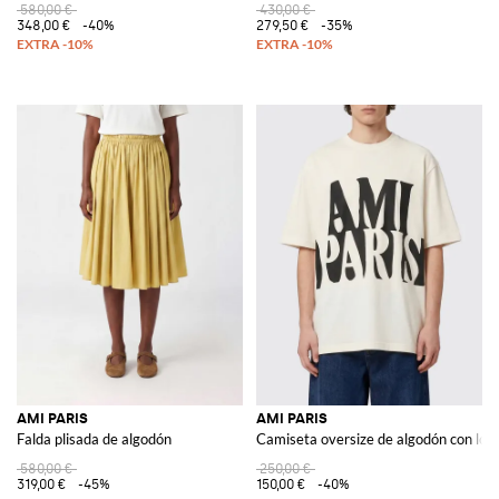
580,00 €
430,00 €
348,00 €
-40%
279,50 €
-35%
AMI PARIS
AMI PARIS
Falda plisada de algodón
Camiseta oversize de algodón con log
580,00 €
250,00 €
319,00 €
-45%
150,00 €
-40%