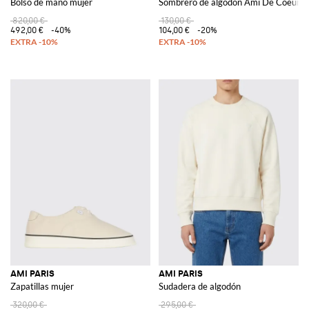
Bolso de mano mujer
Sombrero de algodón Ami De Coeur
820,00 €
130,00 €
492,00 €
-40%
104,00 €
-20%
AMI PARIS
AMI PARIS
Zapatillas mujer
Sudadera de algodón
320,00 €
295,00 €