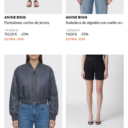
ANINE BING
ANINE BING
Pantalones cortos de jersey
Sudadera de algodón con cuello redond
190,00 €
200,00 €
152,00 €
-20%
90,00 €
-55%