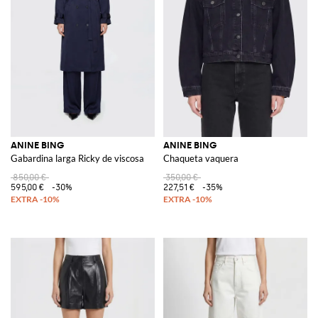
ANINE BING
ANINE BING
Gabardina larga Ricky de viscosa
Chaqueta vaquera
850,00 €
350,00 €
595,00 €
-30%
227,51 €
-35%