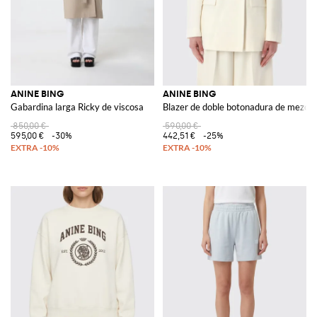
ANINE BING
ANINE BING
Gabardina larga Ricky de viscosa
Blazer de doble botonadura de mezcla
850,00 €
590,00 €
595,00 €
-30%
442,51 €
-25%