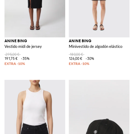
ANINE BING
ANINE BING
Vestido midi de jersey
Minivestido de algodón elástico
295,00 €
180,00 €
191,75 €
-35%
126,00 €
-30%