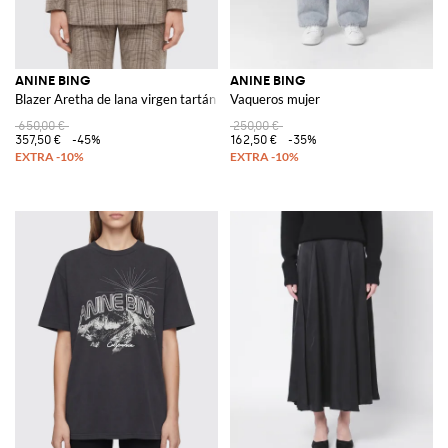
ANINE BING
ANINE BING
Blazer Aretha de lana virgen tartán con doble botonadura
Vaqueros mujer
650,00 €
250,00 €
357,50 €
-45%
162,50 €
-35%