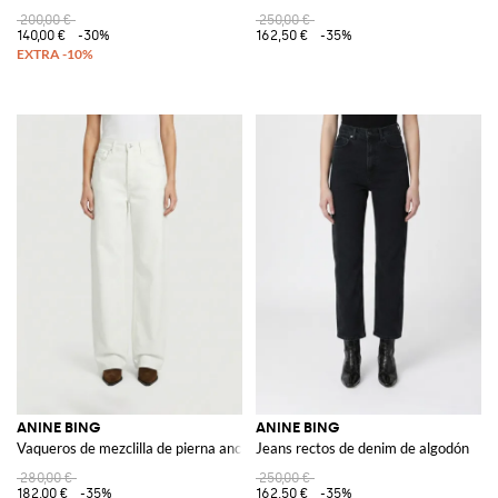
200,00 €
250,00 €
140,00 €
-30%
162,50 €
-35%
ANINE BING
ANINE BING
Vaqueros de mezclilla de pierna ancha
Jeans rectos de denim de algodón
280,00 €
250,00 €
182,00 €
-35%
162,50 €
-35%