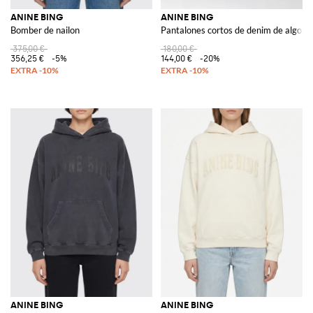
ANINE BING
ANINE BING
Bomber de nailon
Pantalones cortos de denim de algodó
375,00 €
180,00 €
356,25 €
-5%
144,00 €
-20%
ANINE BING
ANINE BING