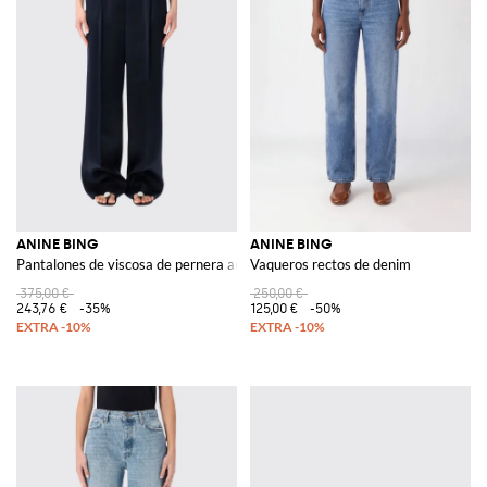
ANINE BING
ANINE BING
Pantalones de viscosa de pernera ancha
Vaqueros rectos de denim
375,00 €
250,00 €
243,76 €
-35%
125,00 €
-50%