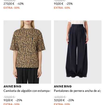
450,00 €
120,00 €
270,00 €
-40%
90,00 €
-25%
ANINE BING
ANINE BING
Camiseta de algodón con estampado animal
Pantalones de pernera ancha de algod
120,00 €
400,00 €
90,00 €
-25%
320,00 €
-20%