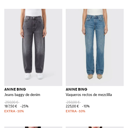
ANINE BING
ANINE BING
Jeans baggy de denim
Vaqueros rectos de mezclilla
250,00 €
250,00 €
187,50 €
-25%
225,00 €
-10%