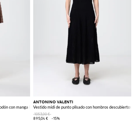
ANTONINO VALENTI
godón con manga larga
Vestido midi de punto plisado con hombros descubiertos
1053,00 €
895,04 €
-15%