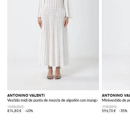
ANTONINO VALENTI
ANTONINO VAL
Vestido midi de punto de mezcla de algodón con manga larga
Minivestido de 
1458,00 €
918,00 €
874,80 €
-40%
596,70 €
-35%