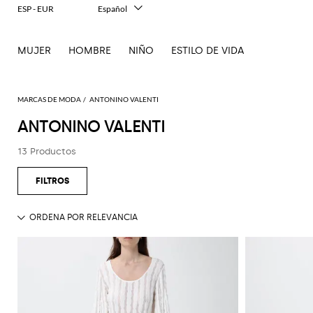
ESP - EUR
Español
Italiano
English
MUJER
HOMBRE
NIÑO
ESTILO DE VIDA
Français
Deutsch
中文
日本語
MARCAS DE MODA
ANTONINO VALENTI
한국어
ANTONINO VALENTI
Русский
13 Productos