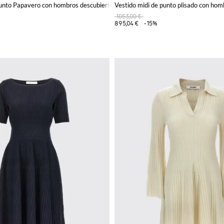
punto Papavero con hombros descubiertos
Vestido midi de punto plisado con hom
1053,00 €
895,04 €
-15%