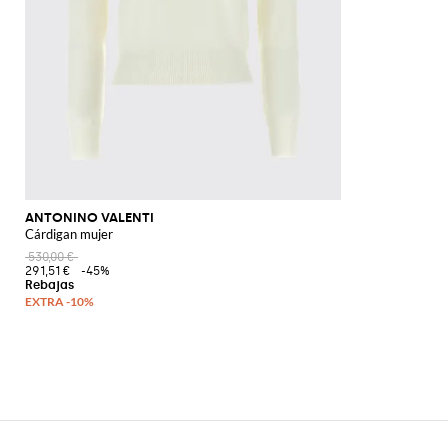
ANTONINO VALENTI
Cárdigan mujer
530,00 €
291,51 €
-45%