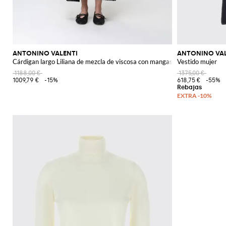
ANTONINO VALENTI
ANTONINO VAL
Cárdigan largo Liliana de mezcla de viscosa con mangas kimono
Vestido mujer
1188,00 €
1375,00 €
1009,79 €
-15%
618,75 €
-55%