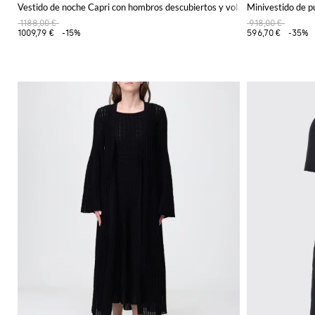
Vestido de noche Capri con hombros descubiertos y volantes
Minivestido de 
1188,00 €
918,00 €
1009,79 €
-15%
596,70 €
-35%