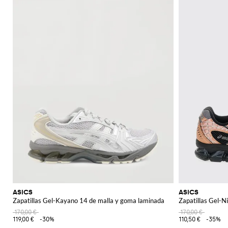
ASICS
ASICS
Zapatillas Gel-Kayano 14 de malla y goma laminada
Zapatillas Gel-N
170,00 €
170,00 €
119,00 €
-30%
110,50 €
-35%