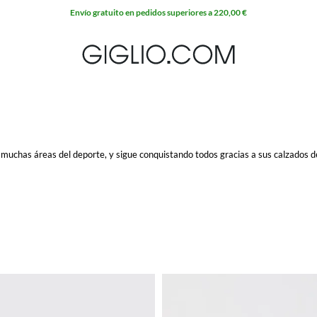
Envío gratuito en pedidos superiores a 220,00 €
muchas áreas del deporte, y sigue conquistando todos gracias a sus calzados de
ianos. La comodidad de las
deportivas Asics
no se refiere solo a los modelos de 
combinados con cualquier look y en cualquier ocasión.
s en Giglio.com