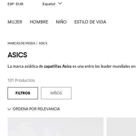
ESP - EUR
Español
Italiano
English
MUJER
HOMBRE
NIÑO
ESTILO DE VIDA
Français
Deutsch
中文
日本語
MARCAS DE MODA
ASICS
한국어
ASICS
Русский
La marca asiática de
zapatillas Asics
es una entre los leader mundiales en 
hombre y mujer con un estilo casual y único, perfecto para conjuntos cotid
extiende a zapatos para caminar que garantizan las mejores prestaciones 
101 Productos
Hojea nuestra selección de zapatos Asics hombre y compra con envío grati
NIÑOS