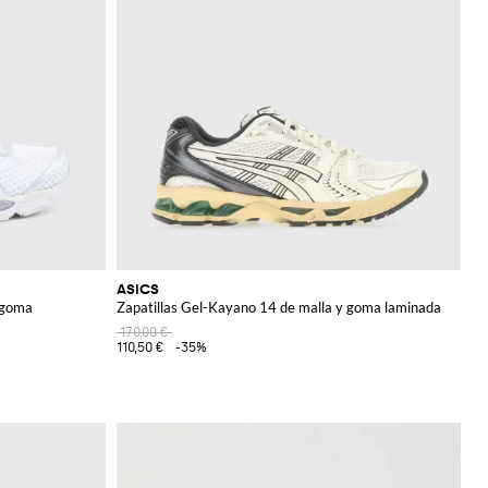
ASICS
 goma
Zapatillas Gel-Kayano 14 de malla y goma laminada
170,00 €
110,50 €
-35%