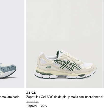
ASICS
goma laminada
Zapatillas Gel-NYC de de piel y malla con inserciones de an
150,00 €
120,00 €
-20%