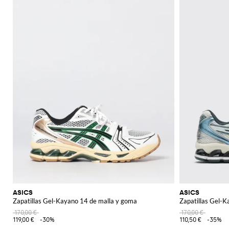
ASICS
ASICS
Zapatillas Gel-Kayano 14 de malla y goma
Zapatillas Gel-Ka
170,00 €
170,00 €
119,00 €
-30%
110,50 €
-35%