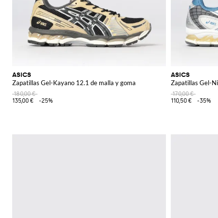
ASICS
ASICS
Zapatillas Gel-Kayano 12.1 de malla y goma
Zapatillas Gel-N
180,00 €
170,00 €
135,00 €
-25%
110,50 €
-35%