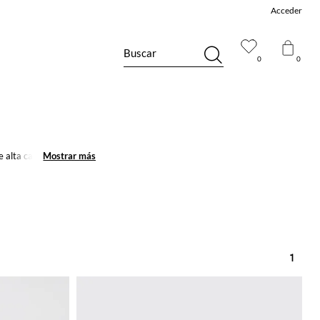
Acceder
Buscar
0
0
 alta calidad para
Mostrar más
Mostrar más
running, sino se
1