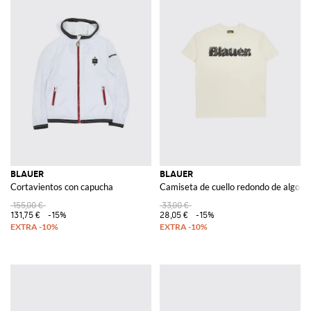
BLAUER
BLAUER
Cortavientos con capucha
Camiseta de cuello redondo de algodó
155,00 €
33,00 €
131,75 €
-15%
28,05 €
-15%