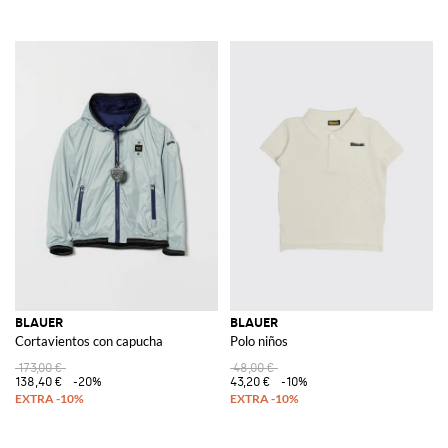
BLAUER
BLAUER
Cortavientos con capucha
Polo niños
173,00 €
48,00 €
138,40 €
-20%
43,20 €
-10%