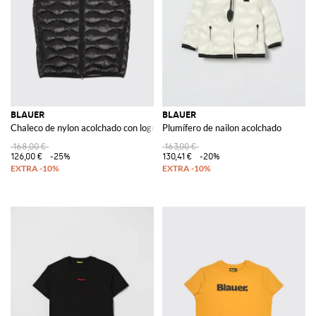
BLAUER
BLAUER
Chaleco de nylon acolchado con logo
Plumífero de nailon acolchado
168,00 €
163,00 €
126,00 €
-25%
130,41 €
-20%