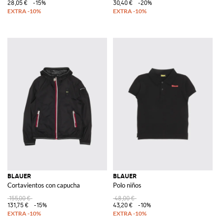
28,05 €
-15%
30,40 €
-20%
BLAUER
BLAUER
Cortavientos con capucha
Polo niños
155,00 €
48,00 €
131,75 €
-15%
43,20 €
-10%