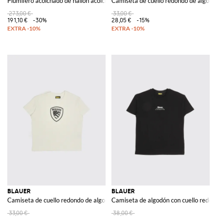
Plumífero acolchado de nailon acolchado
Camiseta de cuello redondo de algodó
273,00 €
33,00 €
191,10 €
-30%
28,05 €
-15%
BLAUER
BLAUER
Camiseta de cuello redondo de algodón elástico
Camiseta de algodón con cuello redon
33,00 €
38,00 €