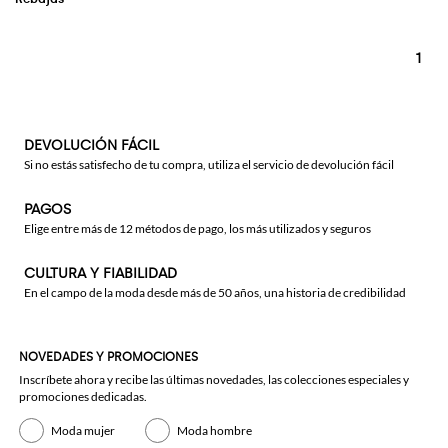
1
DEVOLUCIÓN FÁCIL
Si no estás satisfecho de tu compra, utiliza el servicio de devolución fácil
PAGOS
Elige entre más de 12 métodos de pago, los más utilizados y seguros
CULTURA Y FIABILIDAD
En el campo de la moda desde más de 50 años, una historia de credibilidad
NOVEDADES Y PROMOCIONES
Inscríbete ahora y recibe las últimas novedades, las colecciones especiales y
promociones dedicadas.
Moda mujer
Moda hombre