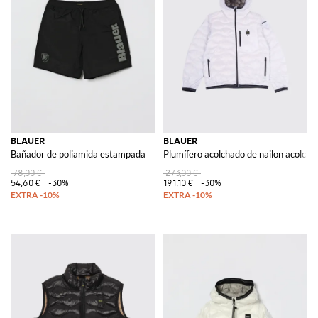
BLAUER
BLAUER
Bañador de poliamida estampada
Plumífero acolchado de nailon acolcha
78,00 €
273,00 €
54,60 €
-30%
191,10 €
-30%