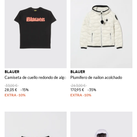
BLAUER
BLAUER
Camiseta de cuello redondo de algodón con logo
Plumífero de nailon acolchado
33,00 €
263,00 €
28,05 €
-15%
170,95 €
-35%