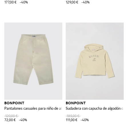
177,00 €
-40%
129,00 €
-40%
BONPOINT
BONPOINT
Pantalones casuales para niño de algodón orgánico con cintura elástica
Sudadera con capucha de algodón con 
120,00 €
185,00 €
72,00 €
-40%
111,00 €
-40%