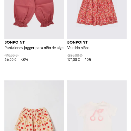
BONPOINT
BONPOINT
Pantalones jogger para niño de algodón orgánico con bolsillos franceses
Vestido niños
110,00 €
285,00 €
66,00 €
-40%
171,00 €
-40%