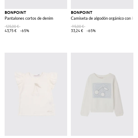
BONPOINT
BONPOINT
Pantalones cortos de denim
Camiseta de algodón orgánico con log
125,00 €
95,00 €
43,75 €
-65%
33,24 €
-65%