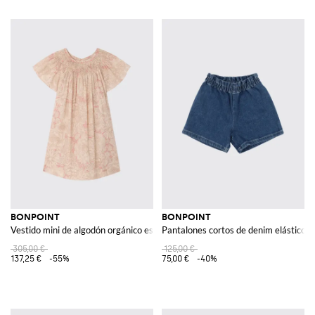
BONPOINT
BONPOINT
Vestido mini de algodón orgánico estampado
Pantalones cortos de denim elástico
305,00 €
125,00 €
137,25 €
-55%
75,00 €
-40%