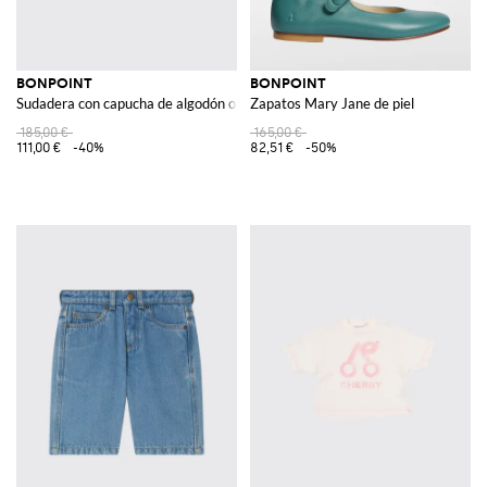
BONPOINT
BONPOINT
Sudadera con capucha de algodón orgánico con bordados florales
Zapatos Mary Jane de piel
185,00 €
165,00 €
111,00 €
-40%
82,51 €
-50%