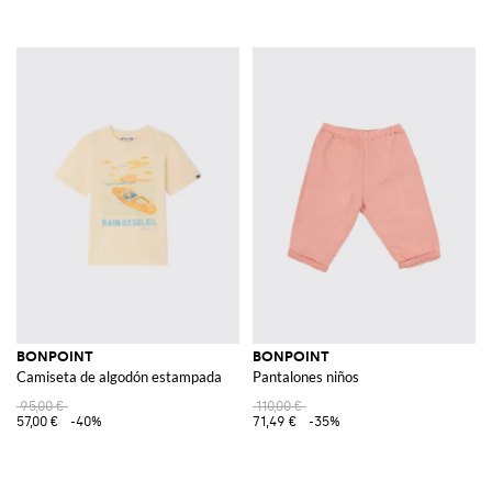
BONPOINT
BONPOINT
Camiseta de algodón estampada
Pantalones niños
95,00 €
110,00 €
57,00 €
-40%
71,49 €
-35%