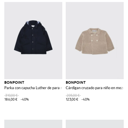
BONPOINT
BONPOINT
Parka con capucha Luther de para niño en nailon reciclado repelente al agua
Cárdigan cruzado para niño en mezcla d
310,00 €
205,00 €
186,00 €
-40%
123,00 €
-40%