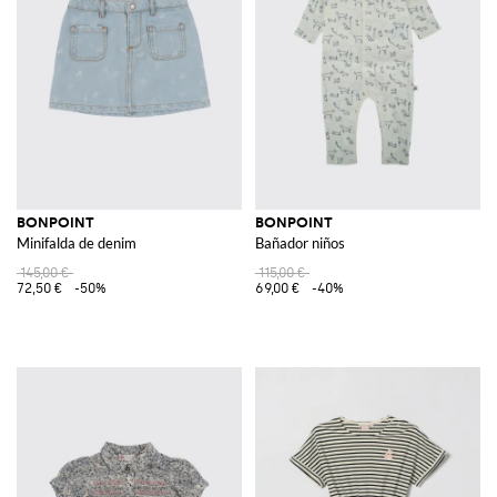
BONPOINT
BONPOINT
Minifalda de denim
Bañador niños
145,00 €
115,00 €
72,50 €
-50%
69,00 €
-40%