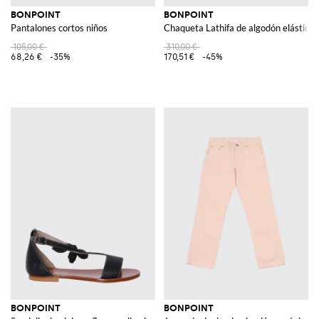
BONPOINT
BONPOINT
Pantalones cortos niños
Chaqueta Lathifa de algodón elástico 
105,00 €
310,00 €
68,26 €
-35%
170,51 €
-45%
BONPOINT
BONPOINT