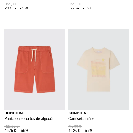
165,00 €
165,00 €
90,76 €
-45%
57,75 €
-65%
BONPOINT
BONPOINT
Pantalones cortos de algodón
Camiseta niños
125,00 €
95,00 €
43,75 €
-65%
33,24 €
-65%