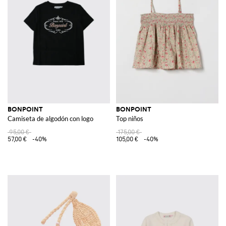
BONPOINT
BONPOINT
Camiseta de algodón con logo
Top niños
95,00 €
175,00 €
57,00 €
-40%
105,00 €
-40%