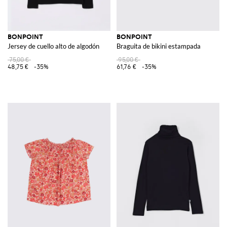
BONPOINT
BONPOINT
Jersey de cuello alto de algodón
Braguita de bikini estampada
75,00 €
95,00 €
48,75 €
-35%
61,76 €
-35%