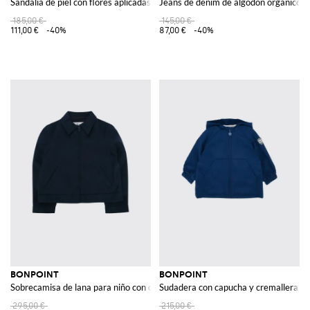
Sandalia de piel con flores aplicadas
Jeans de denim de algodón orgánico
185,00 €
145,00 €
111,00 €
-40%
87,00 €
-40%
BONPOINT
BONPOINT
Sobrecamisa de lana para niño con cierre de cremallera y cuello francés
Sudadera con capucha y cremallera par
295,00 €
215,00 €