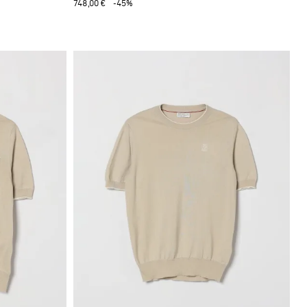
748,00 €
-45%