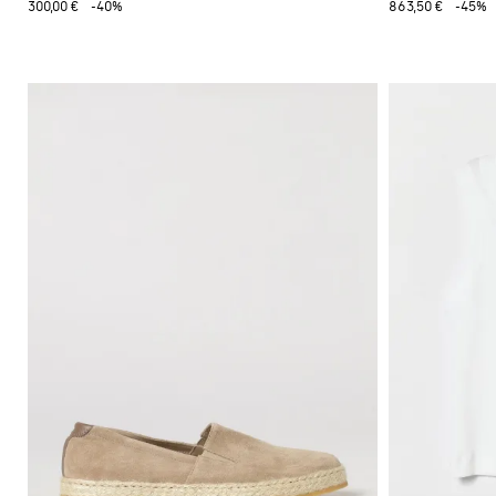
300,00 €
-40%
863,50 €
-45%