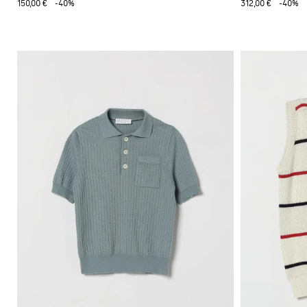
150,00 €
-40%
312,00 €
-40%