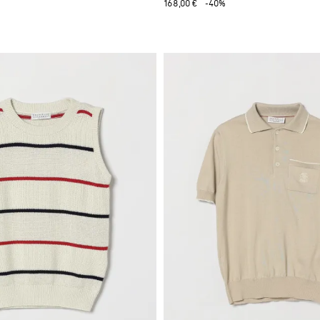
168,00 €
-40%