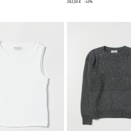
282,00 €
-40%