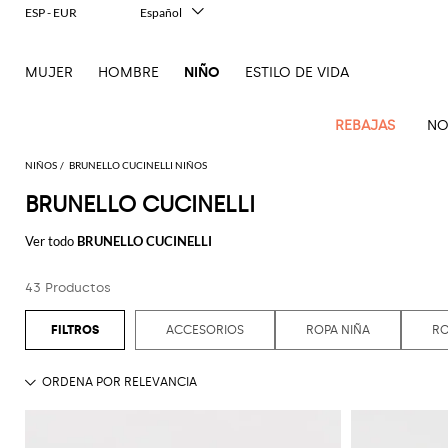
ESP - EUR
Español
Italiano
English
MUJER
HOMBRE
NIÑO
ESTILO DE VIDA
Français
Deutsch
中文
REBAJAS
NO
日本語
한국어
NIÑOS
BRUNELLO CUCINELLI NIÑOS
Русский
BRUNELLO CUCINELLI
Novedades
Todo
Todo
Todo
Bolso
Ve
Niños
el
el
el
Ver todo
BRUNELLO CUCINELLI
Babero
Ve
todo
Ve
Ve
Ve
Ve
Ve
Ve
Ve
Ve
Outlet
Outlet
Outlet
Anillo
todo
todo
todo
todo
todo
todo
todo
todo
todo
Balenciaga
Moncler
Chaquetas
Vestido
Pelele
43 Productos
Cinturon
Burberry
Abrigos
Diesel
Abrigos
Dolce &
Pelele
Moschino
Babero
Balmain
Stella
Marcelo
Fendi
Cinturón
Balmain
MSGM
Jersey
Camiseta
Chaqueta
Gabbana
Couture
McCartney
Burlon
Manta
Fendi
Americanas
Dsquared2
Camisetas
Jersey
Bolsos
Burberry
Gucci
Gorro
Burberry
Off-
Camiseta
Jersey
Camiseta
ACCESORIOS
ROPA NIÑA
RO
Junior
Elisabetta
Moncler
Balmain
Moncler
Moncler
Camisas
Chaqueta
Chaquetas
Bolsos
Chiara
white
Dsquared2
Gorros
Dolce &
Vaquero
Chaqueta
Mono
Franchi
Ea7
Gucci
mini
Ferragni
Stone
MSGM
Junior
Gucci
Gabbana
Chaqueta
Conjuntos
Palm
Gorros
Pantalon
Zapatos
Jersey
Golden
Island
Gucci
Camiseta
Monnalisa
Bufanda
Dolce &
Angels
Off-
Il
niña
Il
Dsquared2
Camisetas
Falda
Goose
Junior
Gorro
Gabbana
white
Gufo
Gufo
Junior
Il
Abrigos
Diesel
Bufandas
Stella
Manta
Jersey
Jersey
Kenzo
Dsquared2
Zapatos
Gufo
niño
Dsquared2
McCartney
Palm
Chiara
Dolce &
Elisabetta
Mono
Miss
Medias
Junior
Junior
Pantalónes
Pantalón
Junior
Angels
Ferragni