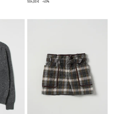
504,00 €
-40%