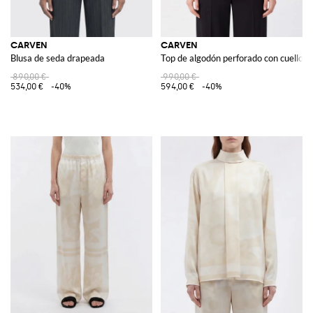
CARVEN
CARVEN
Blusa de seda drapeada
Top de algodón perforado con cuello h
890,00 €
990,00 €
534,00 €
-40%
594,00 €
-40%