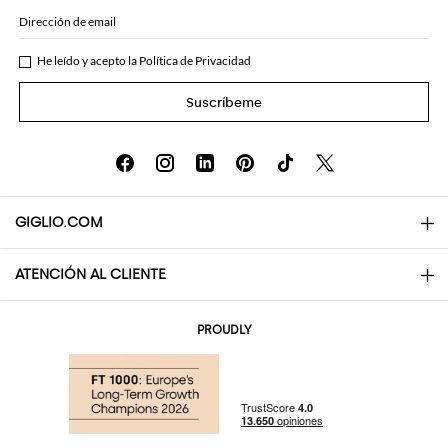
Dirección de email
He leído y acepto la
Política de Privacidad
Suscríbeme
GIGLIO.COM
ATENCIÓN AL CLIENTE
About
Contactos
AI Disclaimer
PROUDLY
Preguntas frecuentes
Pedidos
Las boutiques
Pagos
Envio
Community Store
Devolución y Reembolso