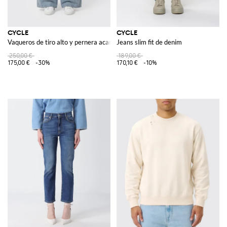
CYCLE
CYCLE
Vaqueros de tiro alto y pernera acampanada en denim de puro algodón
Jeans slim fit de denim
250,00 €
189,00 €
175,00 €
-30%
170,10 €
-10%