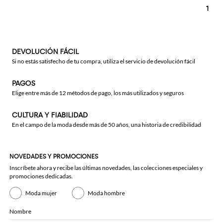
1
DEVOLUCIÓN FÁCIL
Si no estás satisfecho de tu compra, utiliza el servicio de devolución fácil
PAGOS
Elige entre más de 12 métodos de pago, los más utilizados y seguros
CULTURA Y FIABILIDAD
En el campo de la moda desde más de 50 años, una historia de credibilidad
NOVEDADES Y PROMOCIONES
Inscríbete ahora y recibe las últimas novedades, las colecciones especiales y
promociones dedicadas.
Moda mujer
Moda hombre
Nombre