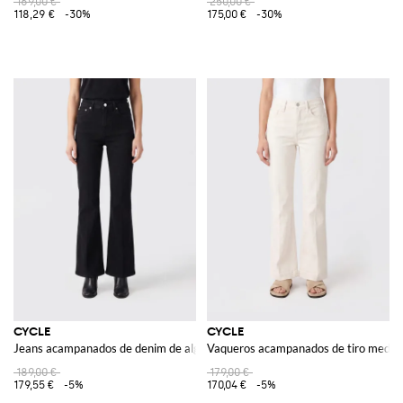
169,00 €
250,00 €
118,29 €
-30%
175,00 €
-30%
CYCLE
CYCLE
Jeans acampanados de denim de algodón
Vaqueros acampanados de tiro medio e
189,00 €
179,00 €
179,55 €
-5%
170,04 €
-5%