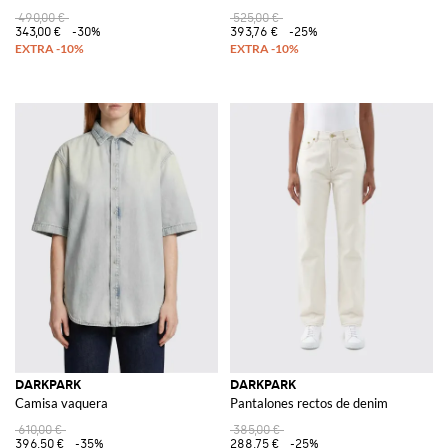
490,00 €
525,00 €
343,00 €
-30%
393,76 €
-25%
DARKPARK
DARKPARK
Camisa vaquera
Pantalones rectos de denim
610,00 €
385,00 €
396,50 €
-35%
288,75 €
-25%