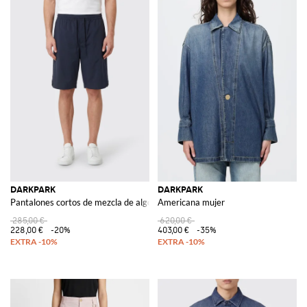
DARKPARK
DARKPARK
Pantalones cortos de mezcla de algodón
Americana mujer
285,00 €
620,00 €
228,00 €
-20%
403,00 €
-35%