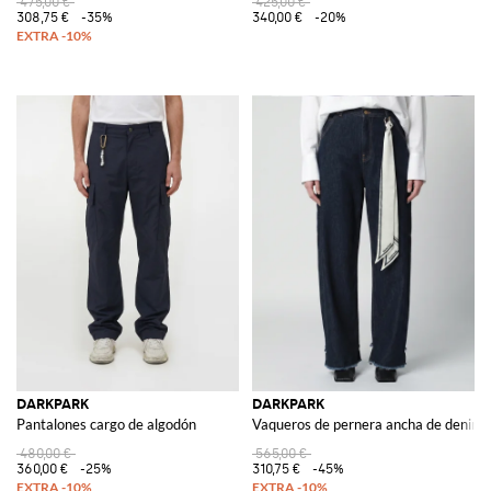
475,00 €
425,00 €
308,75 €
-35%
340,00 €
-20%
DARKPARK
DARKPARK
Pantalones cargo de algodón
Vaqueros de pernera ancha de denim 
480,00 €
565,00 €
360,00 €
-25%
310,75 €
-45%