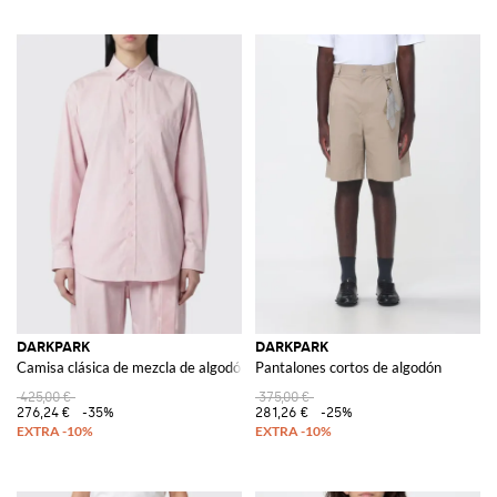
DARKPARK
DARKPARK
Camisa clásica de mezcla de algodón
Pantalones cortos de algodón
425,00 €
375,00 €
276,24 €
-35%
281,26 €
-25%