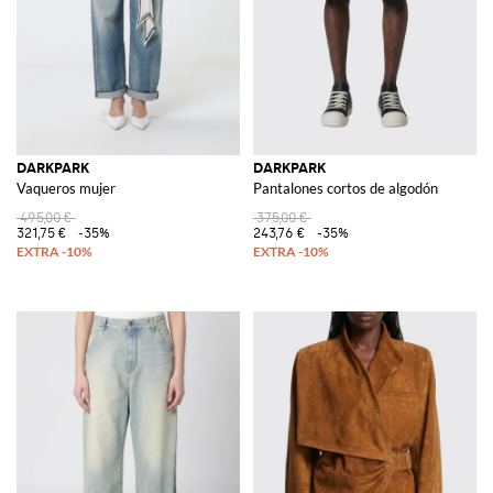
DARKPARK
DARKPARK
Vaqueros mujer
Pantalones cortos de algodón
495,00 €
375,00 €
321,75 €
-35%
243,76 €
-35%