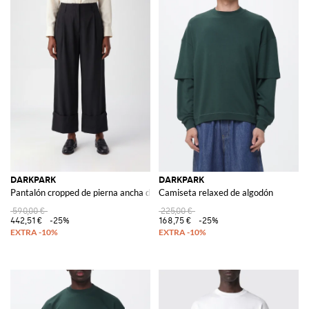
DARKPARK
DARKPARK
Pantalón cropped de pierna ancha de talle alto en mezcla de viscosa con vue
Camiseta relaxed de algodón
590,00 €
225,00 €
442,51 €
-25%
168,75 €
-25%