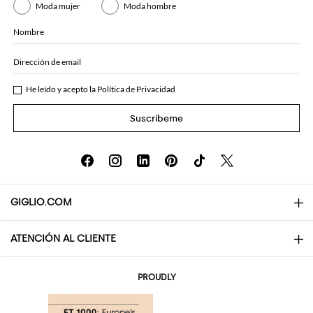
Moda mujer
Moda hombre
Nombre
Dirección de email
He leído y acepto la
Política de Privacidad
Suscríbeme
GIGLIO.COM
ATENCIÓN AL CLIENTE
About
Contactos
AI Disclaimer
PROUDLY
Preguntas frecuentes
Pedidos
Las boutiques