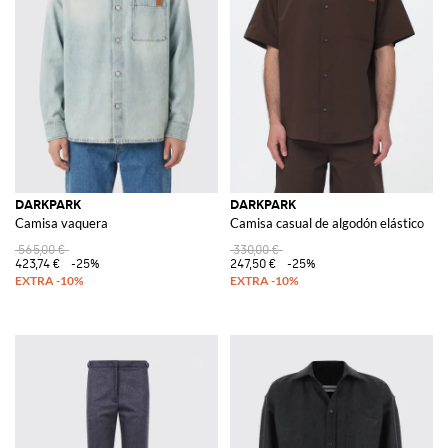
DARKPARK
DARKPARK
Camisa vaquera
Camisa casual de algodón elástico
565,00 €
330,00 €
423,74 €
-25%
247,50 €
-25%