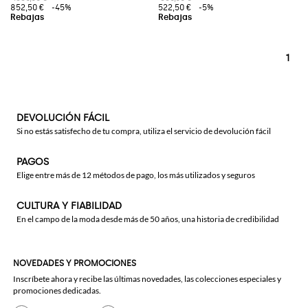
852,50 €
-45%
522,50 €
-5%
1
DEVOLUCIÓN FÁCIL
Si no estás satisfecho de tu compra, utiliza el servicio de devolución fácil
PAGOS
Elige entre más de 12 métodos de pago, los más utilizados y seguros
CULTURA Y FIABILIDAD
En el campo de la moda desde más de 50 años, una historia de credibilidad
NOVEDADES Y PROMOCIONES
Inscríbete ahora y recibe las últimas novedades, las colecciones especiales y
promociones dedicadas.