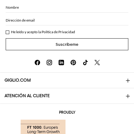
Nombre
Dirección de email
He leído y acepto la
Política de Privacidad
Suscríbeme
GIGLIO.COM
ATENCIÓN AL CLIENTE
About
Contactos
AI Disclaimer
PROUDLY
Preguntas frecuentes
Pedidos
Las boutiques
Pagos