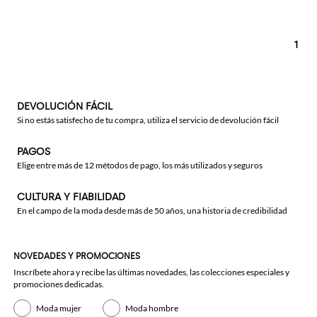
1
DEVOLUCIÓN FÁCIL
Si no estás satisfecho de tu compra, utiliza el servicio de devolución fácil
PAGOS
Elige entre más de 12 métodos de pago, los más utilizados y seguros
CULTURA Y FIABILIDAD
En el campo de la moda desde más de 50 años, una historia de credibilidad
NOVEDADES Y PROMOCIONES
Inscríbete ahora y recibe las últimas novedades, las colecciones especiales y
promociones dedicadas.
Moda mujer
Moda hombre