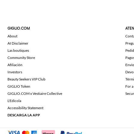
GIGLIO.COM
ATEN
About
Cont
AI Disclaimer
Pregu
Las boutiques
Pedi
Community Store
Pago
Afiliación
Envi
Investors
Devo
Beauty Seekers VIP Club
Térmi
GIGLIO Token
For a
GIGLIO.COM x Vestiaire Collective
Secu
L'Edicola
Accessibility Statement
DESCARGA LA APP