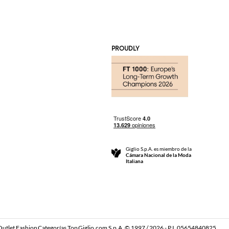
PROUDLY
Giglio S.p.A. es miembro de la
Cámara Nacional de la Moda
Italiana
Outlet Fashion
Categorías Top
Giglio.com S.p.A. © 1997 / 2026 - P.I. 05654840825