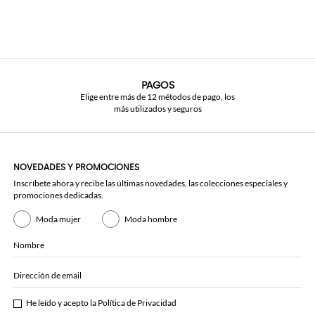
PAGOS
Elige entre más de 12 métodos de pago, los
más utilizados y seguros
NOVEDADES Y PROMOCIONES
Inscríbete ahora y recibe las últimas novedades, las colecciones especiales y
promociones dedicadas.
Moda mujer
Moda hombre
Nombre
Dirección de email
He leído y acepto la
Política de Privacidad