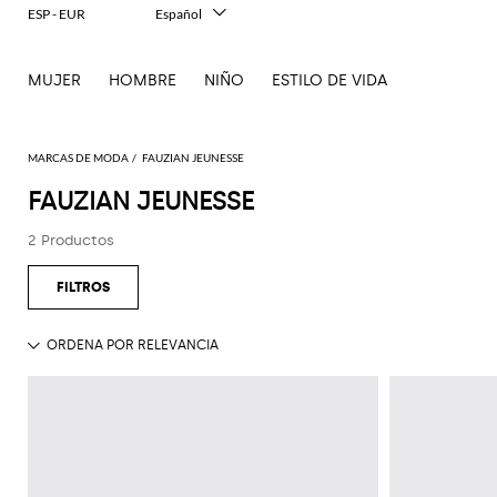
ESP - EUR
Español
Italiano
English
MUJER
HOMBRE
NIÑO
ESTILO DE VIDA
Français
Deutsch
中文
日本語
MARCAS DE MODA
FAUZIAN JEUNESSE
한국어
FAUZIAN JEUNESSE
Русский
2 Productos