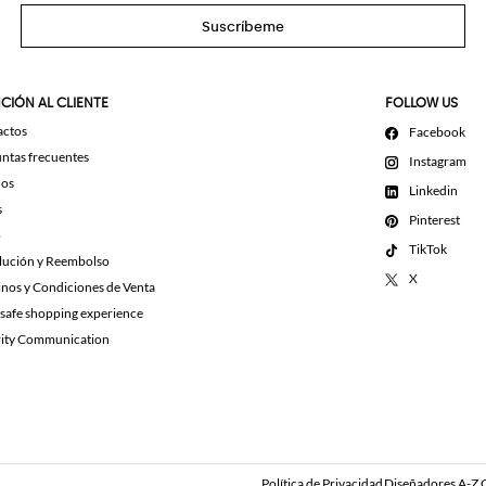
Suscríbeme
CIÓN AL CLIENTE
FOLLOW US
actos
Facebook
ntas frecuentes
Instagram
dos
Linkedin
s
Pinterest
o
TikTok
lución y Reembolso
X
nos y Condiciones de Venta
 safe shopping experience
rity Communication
Política de Privacidad
Diseñadores A-Z