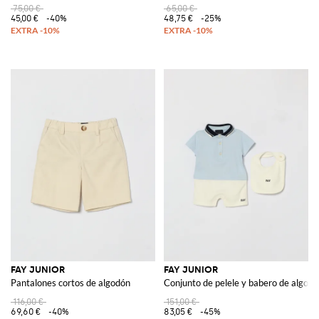
75,00 €
65,00 €
45,00 €
-40%
48,75 €
-25%
FAY JUNIOR
FAY JUNIOR
Pantalones cortos de algodón
Conjunto de pelele y babero de algod
116,00 €
151,00 €
69,60 €
-40%
83,05 €
-45%