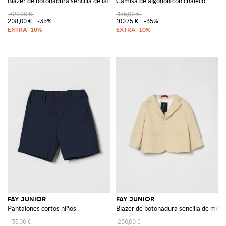
Blazer de botonadura sencilla de lana fresca
Camisa de algodón con chaleco
320,00 €
155,00 €
208,00 €
-35%
100,75 €
-35%
FAY JUNIOR
FAY JUNIOR
Pantalones cortos niños
Blazer de botonadura sencilla de mezcl
135,00 €
230,00 €