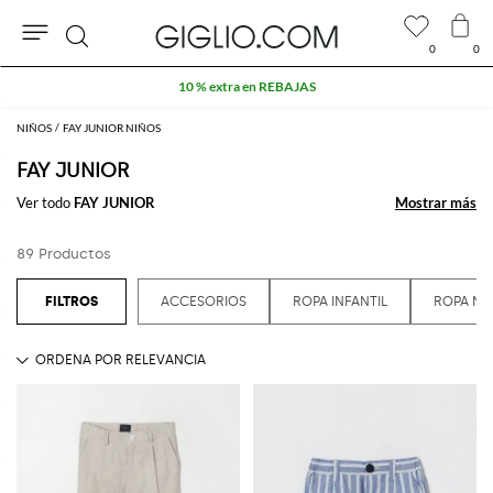
0
0
Buscar
10 % extra en REBAJAS
NIÑOS
FAY JUNIOR NIÑOS
FAY JUNIOR
Ver todo
FAY JUNIOR
Mostrar más
Mostrar más
89 Productos
ACCESORIOS
ROPA INFANTIL
ROPA NI