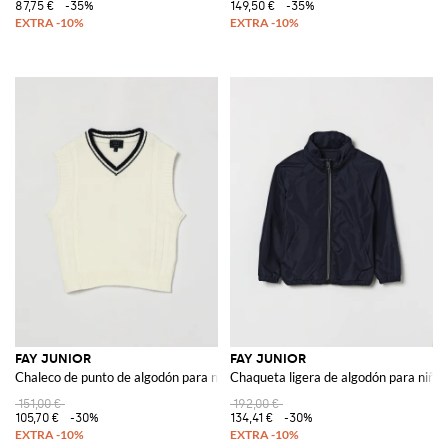
87,75 €
-35%
149,50 €
-35%
FAY JUNIOR
FAY JUNIOR
Chaleco de punto de algodón para niño con cuello de pico y bordes acanalad
Chaqueta ligera de algodón para niño c
151,00 €
192,00 €
105,70 €
-30%
134,41 €
-30%