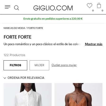
0
0
Buscar
10 % extra en REBAJAS
MARCAS DE MODA
FORTE FORTE
FORTE FORTE
Un poco romántico y un poco clásico: el estilo de las colecciones
Mostrar más
Mostrar más
Forte
Forte
se reconoce enseguida gracias a sus detalles bon ton enriquecidos
por tejidos preciados. La ropa Forte Forte ofrece vestidos, pantalones y
122 Productos
camisas que confieren feminidad a cualquier conjunto.
Hojea las colecciones de ropa Forte Forte online en Giglio.com y compra
Outlet para mujer
MUJER
con envío gratis.