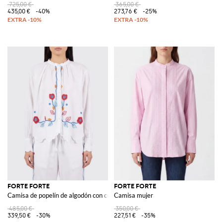
725,00 €
365,00 €
435,00 €
-40%
273,76 €
-25%
FORTE FORTE
FORTE FORTE
Camisa de popelín de algodón con cuentas
Camisa mujer
485,00 €
350,00 €
339,50 €
-30%
227,51 €
-35%