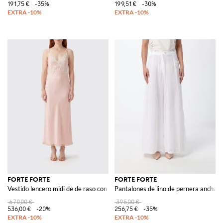
191,75 €
-35%
199,51 €
-30%
FORTE FORTE
FORTE FORTE
Vestido lencero midi de de raso con escote en V e inserciones de encaje
Pantalones de lino de pernera ancha
670,00 €
395,00 €
536,00 €
-20%
256,75 €
-35%