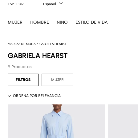
ESP - EUR
Español
Italiano
English
MUJER
HOMBRE
NIÑO
ESTILO DE VIDA
Français
Deutsch
中文
日本語
MARCAS DE MODA
GABRIELA HEARST
한국어
GABRIELA HEARST
Русский
9 Productos
MUJER