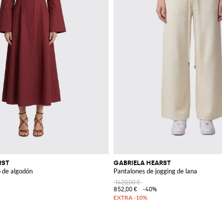
RST
GABRIELA HEARST
 de algodón
Pantalones de jogging de lana
1420,00 €
852,00 €
-40%