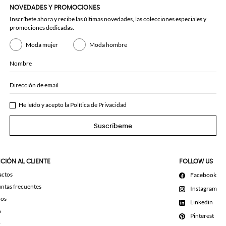
NOVEDADES Y PROMOCIONES
Inscríbete ahora y recibe las últimas novedades, las colecciones especiales y
promociones dedicadas.
Moda mujer
Moda hombre
Nombre
Dirección de email
He leído y acepto la
Política de Privacidad
Suscríbeme
CIÓN AL CLIENTE
FOLLOW US
actos
Facebook
ntas frecuentes
Instagram
dos
Linkedin
s
Pinterest
o