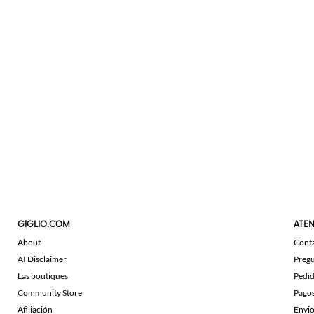
GIGLIO.COM
ATEN
About
Cont
AI Disclaimer
Pregu
Las boutiques
Pedi
Community Store
Pago
Afiliación
Envi