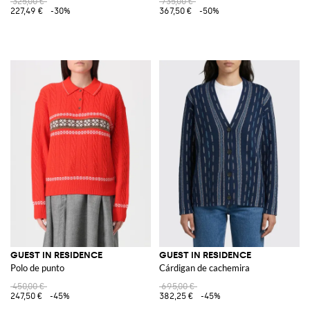
325,00 €
735,00 €
227,49 €
-30%
367,50 €
-50%
GUEST IN RESIDENCE
GUEST IN RESIDENCE
Polo de punto
Cárdigan de cachemira
450,00 €
695,00 €
247,50 €
-45%
382,25 €
-45%