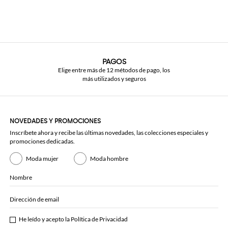
PAGOS
Elige entre más de 12 métodos de pago, los
más utilizados y seguros
NOVEDADES Y PROMOCIONES
Inscríbete ahora y recibe las últimas novedades, las colecciones especiales y
promociones dedicadas.
Moda mujer
Moda hombre
Nombre
Dirección de email
He leído y acepto la
Política de Privacidad