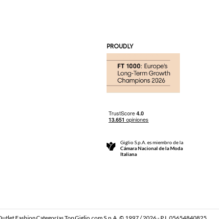
PROUDLY
Giglio S.p.A. es miembro de la
Cámara Nacional de la Moda
Italiana
Outlet Fashion
Categorías Top
Giglio.com S.p.A. © 1997 / 2026 - P.I. 05654840825