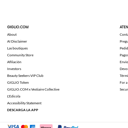
GIGLIO.COM
ATEN
About
Cont
AI Disclaimer
Pregu
Las boutiques
Pedi
Community Store
Pago
Afiliación
Envi
Investors
Devo
Beauty Seekers VIP Club
Térmi
GIGLIO Token
For a
GIGLIO.COM x Vestiaire Collective
Secu
L'Edicola
Accessibility Statement
DESCARGA LA APP