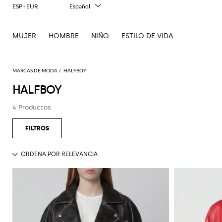
ESP - EUR
Español
Italiano
English
MUJER
HOMBRE
NIÑO
ESTILO DE VIDA
Français
Deutsch
中文
日本語
MARCAS DE MODA
HALFBOY
한국어
HALFBOY
Русский
4 Productos