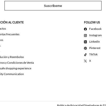
Suscríbeme
CIÓN AL CLIENTE
FOLLOW US
actos
Facebook
ntas frecuentes
Instagram
dos
Linkedin
s
Pinterest
o
TikTok
lución y Reembolso
X
nos y Condiciones de Venta
 safe shopping experience
rity Communication
Política de Privacidad
Diseñadores A-Z